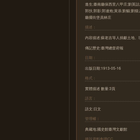
進生;臺南廳保西里八甲庄;劉英詰;
郭扶;郭影;郭連炮;黃添;劉貓;劉
廳擺街堡員林庄
描述：
內容描述:蘇老吉等人捐獻土地、
傳記歷史:臺灣總督府報
日期：
出版日期:1913-05-16
格式：
實體描述 數量:3頁
語言：
語文:日文
管理權：
典藏地:國史館臺灣文獻館
後設資料創用CC