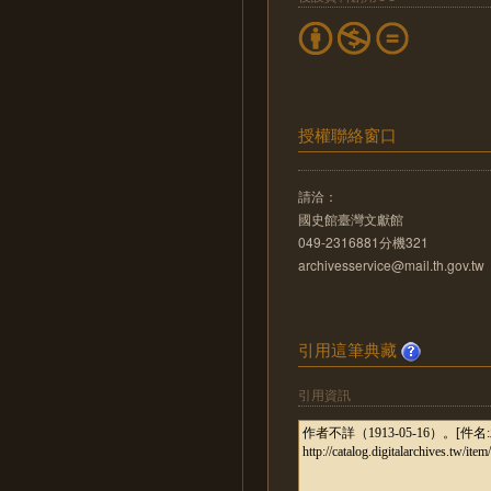
授權聯絡窗口
請洽：
國史館臺灣文獻館
049-2316881分機321
archivesservice@mail.th.gov.tw
引用這筆典藏
引用資訊