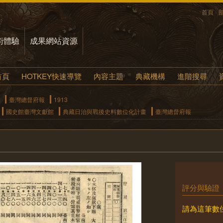
首頁
術體驗
成果網站資源
首頁
HOTKEY快速導覽
內容主題
典藏機構
進階搜尋
臺灣總督府報
1913
國史館臺灣文獻館
典藏日治與戰後史料數位化計畫
臺灣總督府報
評分與驗證
請為這筆數