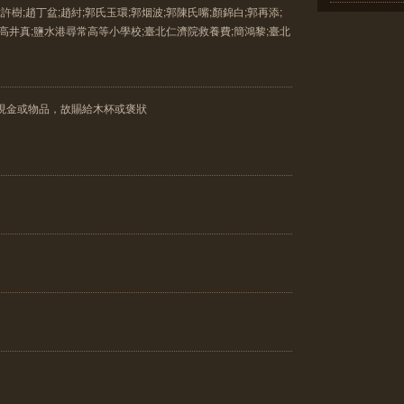
許樹;趙丁盆;趙紂;郭氏玉環;郭烟波;郭陳氏嘴;顏錦白;郭再添;
猫;高井真;鹽水港尋常高等小學校;臺北仁濟院救養費;簡鴻黎;臺北
現金或物品，故賜給木杯或褒狀