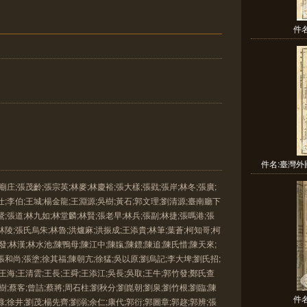
件
件名:臺灣外
庄;張茂齡;張宗英;林麥;林慶裕;張大樣;張戥;張岸;林冬;張廣;
仕;李伯;王城;楊金龍;王淵源;吳樹;黃石;郭文理;劉清源;臺南廳下
張道;林九如;林堂麟;林賢;張老早;林兵;張副;林捷;張嗎港;張
林陵;張氏烏朱;林魯;洪爐麻;洪振成;王添貴;林筆;葉蒼;柯知哥;柯
王發;林漢;林水池;陳鴨母;陳江中;陳靝;陳鏢;陳追;陳氏惜;陳天來;
張和尚;張塗;徐其福;陳朝亢;徐猛;吳以原;劉烏記;李大埤;劉氏招;
;王海;王清雲;王長;王舜;王添江;吳長;吳取;王牛;郭竹發;鄭氏查
蔡樹;蔡客;曾詰;蔡將;周石柱;劉秋分;劉崑朝;劉泉;劉竹根;劉臨;陳
件
祿;徐井;劉茂;楊先齊;劉溺;余仁;康代;郭衍;郭圖章;郭趂;郭辨;張