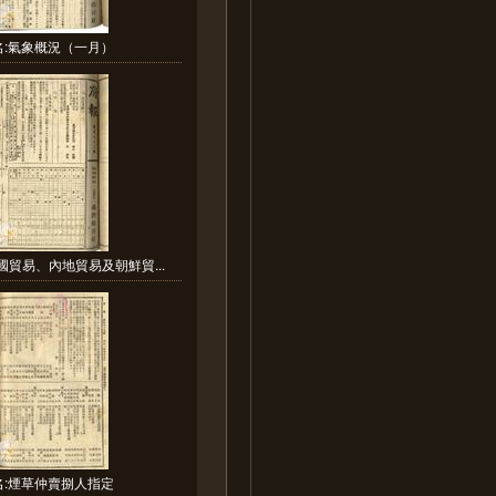
名:氣象概況（一月）
國貿易、內地貿易及朝鮮貿...
名:煙草仲賣捌人指定