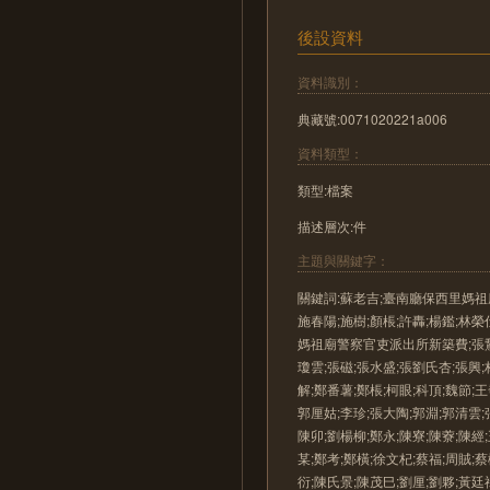
後設資料
資料識別：
典藏號:0071020221a006
資料類型：
類型:檔案
描述層次:件
主題與關鍵字：
關鍵詞:蘇老吉;臺南廳保西里媽祖廟
施春陽;施樹;顏棖;許轟;楊鑑;林榮
媽祖廟警察官吏派出所新築費;張鵞;
瓊雲;張磁;張水盛;張劉氏杏;張興;
解;鄭番薯;鄭棖;柯眼;科頂;魏節;
郭厘姑;李珍;張大陶;郭淵;郭清雲;
陳卯;劉楊柳;鄭永;陳寮;陳藔;陳經
某;鄭考;鄭橫;徐文杞;蔡福;周賊;
衍;陳氏景;陳茂巳;劉厘;劉夥;黃廷