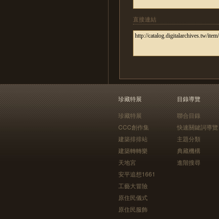
直接連結
珍藏特展
目錄導覽
珍藏特展
聯合目錄
CCC創作集
快速關鍵詞導覽
建築排排站
主題分類
建築轉轉樂
典藏機構
天地宮
進階搜尋
安平追想1661
工藝大冒險
原住民儀式
原住民服飾