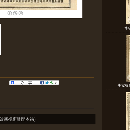
件
件名:
啟新視窗離開本站)