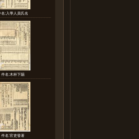
件名:入學人員氏名
件名:木杯下賜
件名:官吏發著