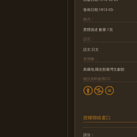
發佈日期:1913-03-
格式：
實體描述 數量:1頁
語言：
語文:日文
管理權：
典藏地:國史館臺灣文獻館
後設資料創用CC
授權聯絡窗口
請洽：