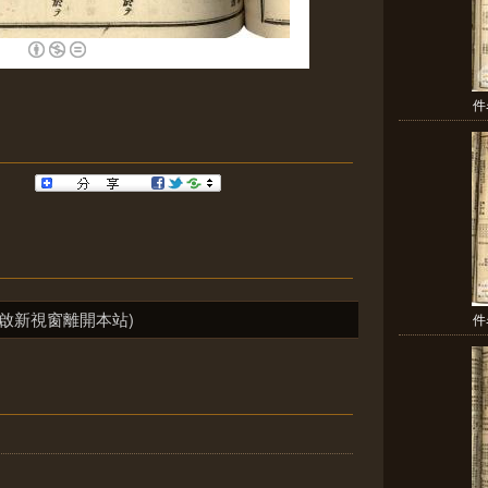
件
啟新視窗離開本站)
件