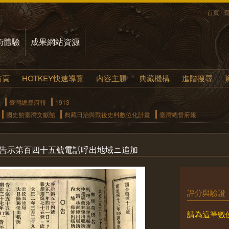
首頁
術體驗
成果網站資源
首頁
HOTKEY快速導覽
內容主題
典藏機構
進階搜尋
臺灣總督府報
1913
國史館臺灣文獻館
典藏日治與戰後史料數位化計畫
臺灣總督府報
月告示第百四十五號電話呼出地域ニ追加
評分與驗證
請為這筆數