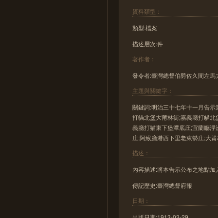
資料類型：
類型:檔案
描述層次:件
著作者：
發令者:臺灣總督伯爵佐久間左馬
主題與關鍵字：
關鍵詞:明治三十七年十一月告示
打貓北堡大莆林街;嘉義廳打貓北
義廳打猫東下堡潭底庄;宜蘭廳浮
庄;阿緱廳港西下里老東勢庄;大
描述：
內容描述:將本告示公布之地點加
傳記歷史:臺灣總督府報
日期：
出版日期:1913-03-29