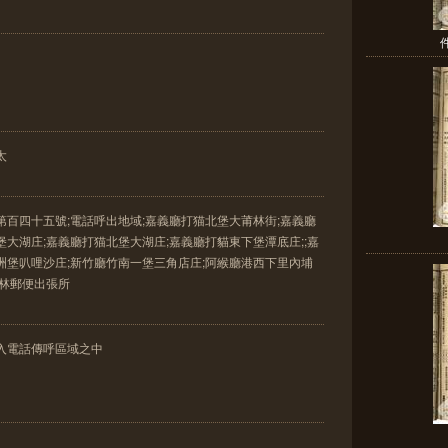
太
第百四十五號;電話呼出地域;嘉義廳打猫北堡大莆林街;嘉義廳
堡大湖庄;嘉義廳打猫北堡大湖庄;嘉義廳打貓東下堡潭底庄;;嘉
洲堡叭哩沙庄;新竹廳竹南一堡三角店庄;阿緱廳港西下里內埔
莆林郵便出張所
入電話傳呼區域之中