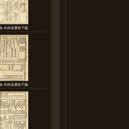
名:木杯及褒狀下賜
名:木杯及褒狀下賜