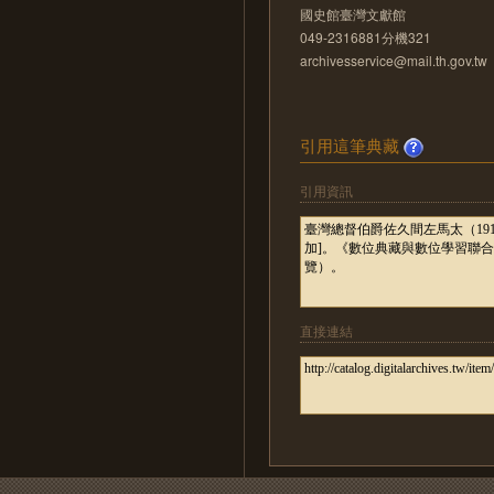
國史館臺灣文獻館
049-2316881分機321
archivesservice@mail.th.gov.tw
引用這筆典藏
引用資訊
直接連結