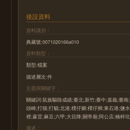
後設資料
資料識別：
典藏號:0071020166a010
資料類型：
類型:檔案
描述層次:件
主題與關鍵字：
關鍵詞:鼠族驅除成績;臺北;新竹;臺中;嘉義;臺南;
頭崎;打猫;打貓;北港;樸仔腳;樸仔脚;東石港;鹽水
裡;蔴荳;麻豆;六甲;大目降;關帝廟;阿公店;楠梓坑
描述：