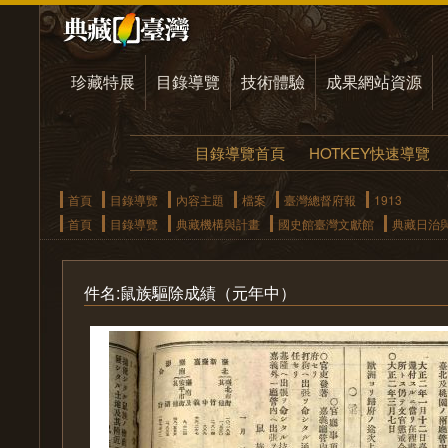
珍藏特展
目錄導覽
技術體驗
成果網站資源
目錄導覽首頁
HOTKEY快速導覽
首頁
目錄導覽
內容主題
檔案
臺灣總督府報
1913
首頁
目錄導覽
典藏機構與計畫
國史館臺灣文獻館
典藏日治
件名:鼠族驅除成績（元年中）