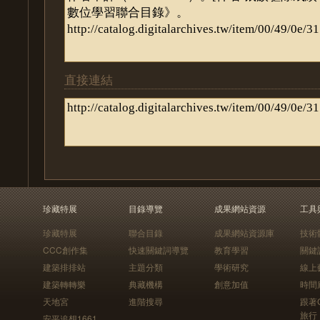
直接連結
珍藏特展
目錄導覽
成果網站資源
工具
珍藏特展
聯合目錄
成果網站資源庫
技術
CCC創作集
快速關鍵詞導覽
教育學習
關鍵
建築排排站
主題分類
學術研究
線上
建築轉轉樂
典藏機構
創意加值
時間
天地宮
進階搜尋
跟著
旅行
安平追想1661