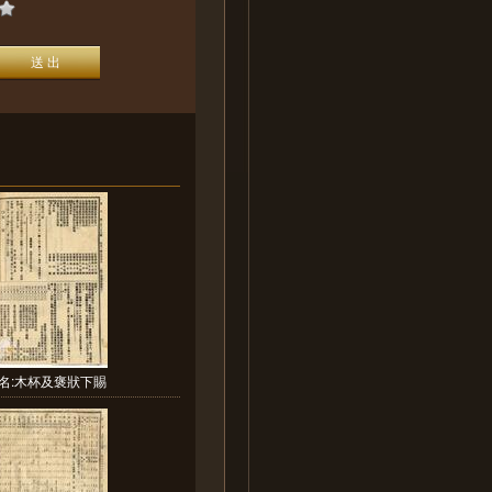
名:木杯及褒狀下賜