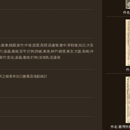
件名
蘇澳;桃園;新竹;中港;苗栗;苑裡;葫蘆墩;臺中;草鞋墩;烏日;大安
六;嘉義;臺南;安平;打狗;阿緱;東港;神戶;橫濱;東京;大阪;長崎;沖
;新竹;彰化;嘉義;臺南;打狗;澎湖島;花蓮港
件
所之檢查米出口數量及地點統計
件名:臺灣外