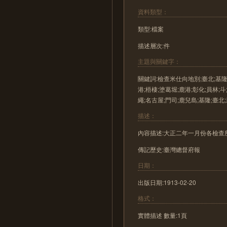
資料類型：
類型:檔案
描述層次:件
主題與關鍵字：
關鍵詞:檢查米仕向地別;臺北;基隆;
港;梧棲;塗葛堀;鹿港;彰化;員林;斗
繩;名古屋;門司;鹿兒島;基隆;臺北
描述：
內容描述:大正二年一月份各檢查
傳記歷史:臺灣總督府報
日期：
出版日期:1913-02-20
格式：
實體描述 數量:1頁