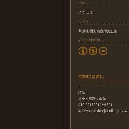
語言：
語文:日文
管理權：
典藏地:國史館臺灣文獻館
後設資料創用CC
授權聯絡窗口
請洽：
國史館臺灣文獻館
049-2316881分機321
archivesservice@mail.th.gov.tw