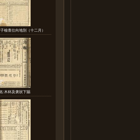
帽子檢查仕向地別（十二月）
名:木杯及褒狀下賜