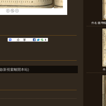
件名:臺灣
啟新視窗離開本站)
件