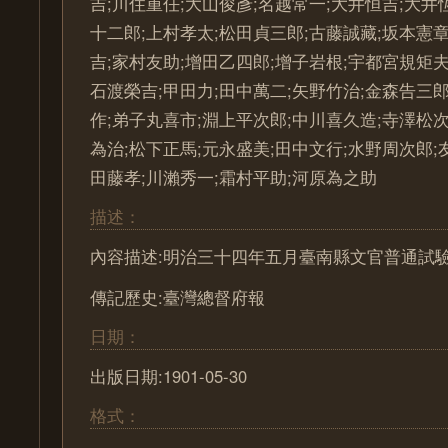
吉;川住重任;大山俊彥;名越常一;大井恒吉;大井
十二郎;上村孝太;松田貞三郎;古藤誠藏;坂本憲章
吉;家村友助;增田乙四郎;增子岩根;宇都宮規矩夫
石渡榮吉;甲田力;田中萬二;矢野竹治;金森告三郎
作;弟子丸喜市;淵上平次郎;中川喜久造;寺澤松次
為治;松下正馬;元永盛美;田中文行;水野周次郎;
田藤孝;川瀨秀一;霜村平助;河原為之助
描述：
內容描述:明治三十四年五月臺南縣文官普通試
傳記歷史:臺灣總督府報
日期：
出版日期:1901-05-30
格式：