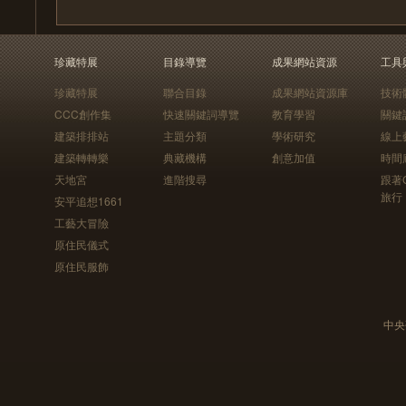
珍藏特展
目錄導覽
成果網站資源
工具
珍藏特展
聯合目錄
成果網站資源庫
技術
CCC創作集
快速關鍵詞導覽
教育學習
關鍵
建築排排站
主題分類
學術研究
線上
建築轉轉樂
典藏機構
創意加值
時間
天地宮
進階搜尋
跟著
旅行
安平追想1661
工藝大冒險
原住民儀式
原住民服飾
中央