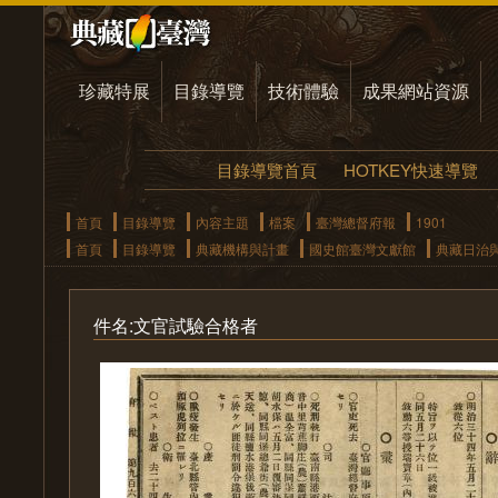
珍藏特展
目錄導覽
技術體驗
成果網站資源
目錄導覽首頁
HOTKEY快速導覽
首頁
目錄導覽
內容主題
檔案
臺灣總督府報
1901
首頁
目錄導覽
典藏機構與計畫
國史館臺灣文獻館
典藏日治
件名:文官試驗合格者