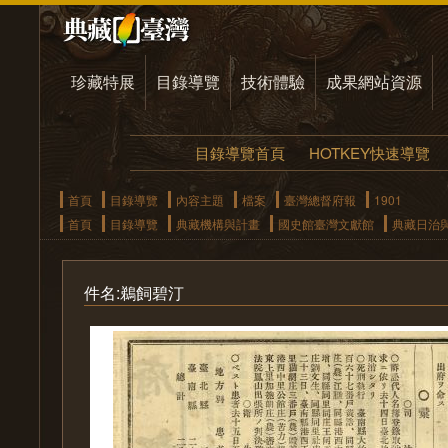
珍藏特展
目錄導覽
技術體驗
成果網站資源
目錄導覽首頁
HOTKEY快速導覽
首頁
目錄導覽
內容主題
檔案
臺灣總督府報
1901
首頁
目錄導覽
典藏機構與計畫
國史館臺灣文獻館
典藏日治
件名:鵜飼碧汀