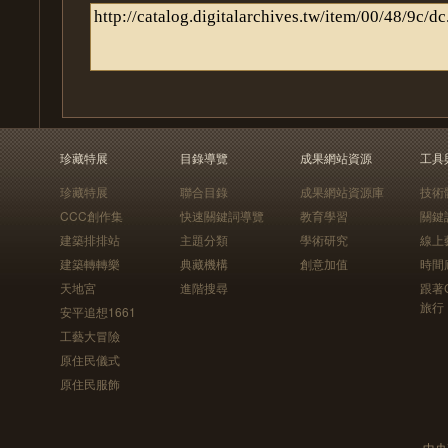
珍藏特展
目錄導覽
成果網站資源
工具
珍藏特展
聯合目錄
成果網站資源庫
技術
CCC創作集
快速關鍵詞導覽
教育學習
關鍵
建築排排站
主題分類
學術研究
線上
建築轉轉樂
典藏機構
創意加值
時間
天地宮
進階搜尋
跟著
旅行
安平追想1661
工藝大冒險
原住民儀式
原住民服飾
中央