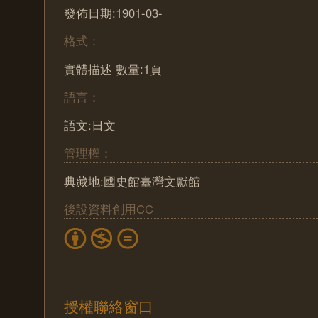
發佈日期:1901-03-
格式：
實體描述 數量:1頁
語言：
語文:日文
管理權：
典藏地:國史館臺灣文獻館
後設資料創用CC
授權聯絡窗口