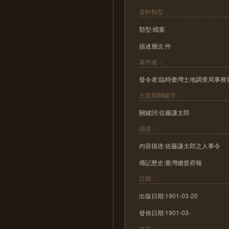
資料類型：
類型:檔案
描述層次:件
著作者：
發令者:臨時臺灣土地調查局事務
主題與關鍵字：
關鍵詞:佐藤謙太郎
描述：
內容描述:佐藤謙太郎之人事令
傳記歷史:臺灣總督府報
日期：
出版日期:1901-03-20
發佈日期:1901-03-
格式：