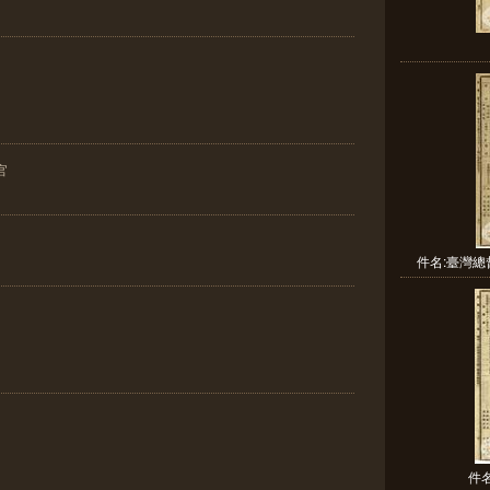
官
件名:臺灣總
件