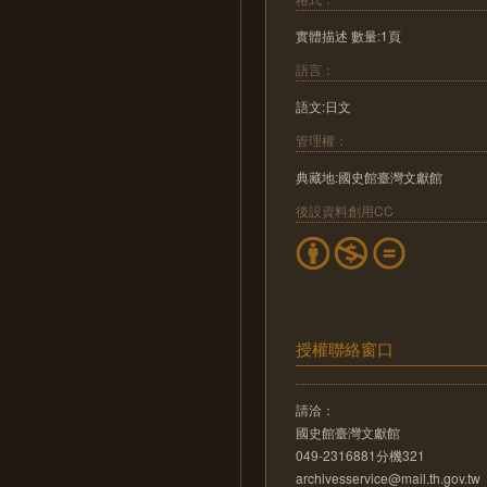
實體描述 數量:1頁
語言：
語文:日文
管理權：
典藏地:國史館臺灣文獻館
後設資料創用CC
授權聯絡窗口
請洽：
國史館臺灣文獻館
049-2316881分機321
archivesservice@mail.th.gov.tw