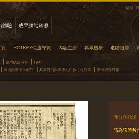
首頁
術體驗
成果網站資源
首頁
HOTKEY快速導覽
內容主題
典藏機構
進階搜尋
臺灣總督府報
1901
國史館臺灣文獻館
典藏日治與戰後史料數位化計畫
臺灣總督府報
評分與驗證
請為這筆數