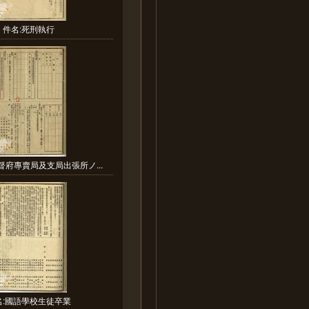
件名:死刑執行
督府專賣局及支局出張所ノ...
名:國語學校生徒卒業