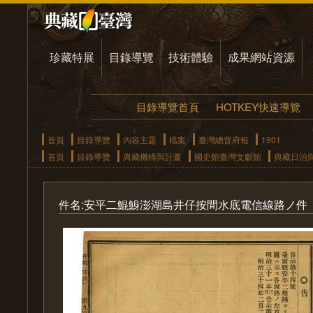
珍藏特展
目錄導覽
技術體驗
成果網站資源
目錄導覽首頁
HOTKEY快速導覽
首頁
目錄導覽
內容主題
檔案
臺灣總督府報
1901
首頁
目錄導覽
典藏機構與計畫
國史館臺灣文獻館
典藏日治
件名:安平二鯤鯓澎湖島井仔按間水底電信線路ノ件