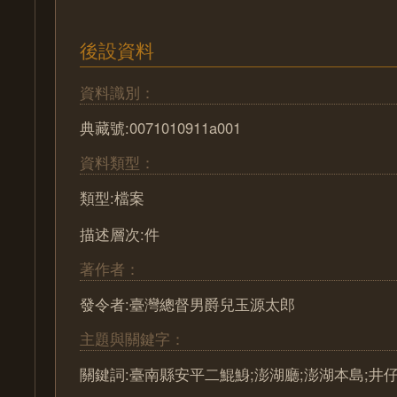
後設資料
資料識別：
典藏號:0071010911a001
資料類型：
類型:檔案
描述層次:件
著作者：
發令者:臺灣總督男爵兒玉源太郎
主題與關鍵字：
關鍵詞:臺南縣安平二鯤鯓;澎湖廳;澎湖本島;井