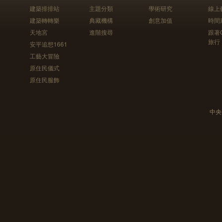
建築排排站
主題分類
學術研究
線上
建築轉轉樂
典藏機構
創意加值
時間
天地宮
進階搜尋
跟著
旅行
安平追想1661
工藝大冒險
原住民儀式
原住民服飾
中央