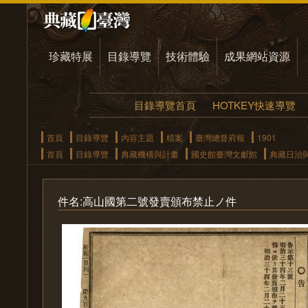
珍藏特展
目錄導覽
技術體驗
成果網站資源
目錄導覽首頁
HOTKEY快速導覽
首頁
目錄導覽
內容主題
檔案
臺灣總督府報
1901
首頁
目錄導覽
典藏機構與計畫
國史館臺灣文獻館
典藏日治
件名:高山國第二號發賣頒布禁止ノ件