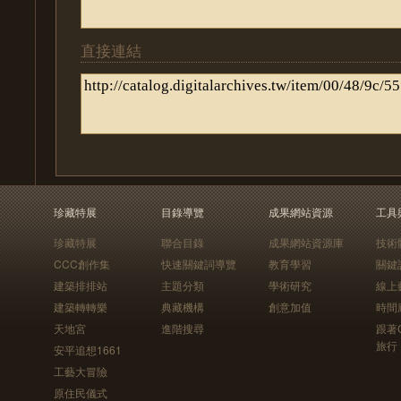
直接連結
珍藏特展
目錄導覽
成果網站資源
工具
珍藏特展
聯合目錄
成果網站資源庫
技術
CCC創作集
快速關鍵詞導覽
教育學習
關鍵
建築排排站
主題分類
學術研究
線上
建築轉轉樂
典藏機構
創意加值
時間
天地宮
進階搜尋
跟著
旅行
安平追想1661
工藝大冒險
原住民儀式