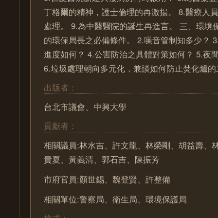
丁格爾的精神，護士倫理的再激揚。 8.醫療人
處理。 9.為中醫醫院的誕生再進言。 三、環境保
的環保局長之必備條件。 2.噪音管制知多少？ 
進度如何？ 4.公害防治之具體對策如何？ 5.
6.垃圾處理朝向多元化，兼談如何防止焚化爐的
出版者：
台北市議會、中興大學
貢獻者：
相關議員:林水吉、許文龍、林榮剛、胡益壽、
貴夏、黃義清、郭石吉、陳振芳
市府官員:顏世錫、魏登賢、許整備
相關單位:警察局、衛生局、環境保護局