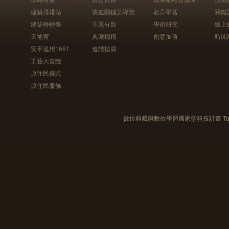
建築排排站
快速關鍵詞導覽
教育學習
關鍵
建築轉轉樂
主題分類
學術研究
線上
天地宮
典藏機構
創意加值
時間
安平追想1661
進階搜尋
工藝大冒險
原住民儀式
原住民服飾
數位典藏與數位學習國家型科技計畫 Taiwan e-Le