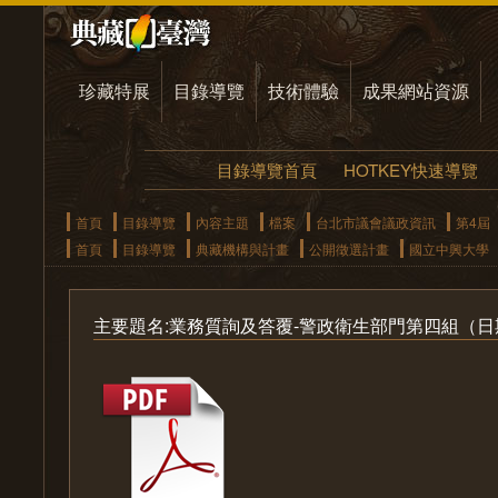
珍藏特展
目錄導覽
技術體驗
成果網站資源
目錄導覽首頁
HOTKEY快速導覽
首頁
目錄導覽
內容主題
檔案
台北市議會議政資訊
第4屆
首頁
目錄導覽
典藏機構與計畫
公開徵選計畫
國立中興大學
主要題名:業務質詢及答覆-警政衛生部門第四組（日期：1