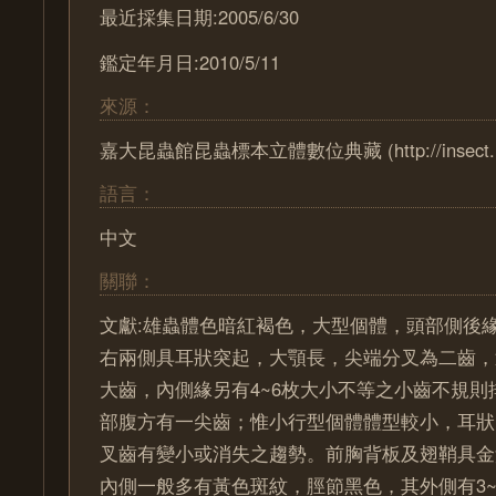
最近採集日期:2005/6/30
鑑定年月日:2010/5/11
來源：
嘉大昆蟲館昆蟲標本立體數位典藏 (http://insect.ncyu
語言：
中文
關聯：
文獻:雄蟲體色暗紅褐色，大型個體，頭部側後
右兩側具耳狀突起，大顎長，尖端分叉為二齒，
大齒，內側緣另有4~6枚大小不等之小齒不規則
部腹方有一尖齒；惟小行型個體體型較小，耳狀
叉齒有變小或消失之趨勢。前胸背板及翅鞘具金
內側一般多有黃色斑紋，脛節黑色，其外側有3~