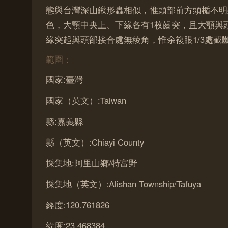
態與台灣深山鍬形蟲相似，惟頭部前方頭楯不明
色，大顎中央上、下緣各有1枚齒突，且大顎與
緣突起與頭部接合處無稜角，惟余複眼1/3處截
範圍：
國家:臺灣
國家（英文）:Taiwan
縣:嘉義縣
縣（英文）:Chiayi County
採集地:阿里山鄉/特富野
採集地（英文）:Alishan Township/Tafuya
經度:120.761826
緯度:23.468384