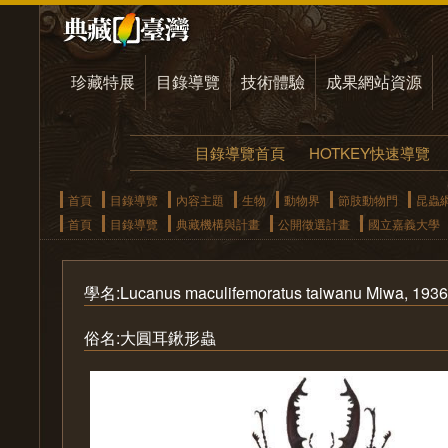
珍藏特展
目錄導覽
技術體驗
成果網站資源
目錄導覽首頁
HOTKEY快速導覽
首頁
目錄導覽
內容主題
生物
動物界
節肢動物門
昆蟲
首頁
目錄導覽
典藏機構與計畫
公開徵選計畫
國立嘉義大學
學名:Lucanus maculifemoratus taiwanu Miwa, 1936
俗名:大圓耳鍬形蟲