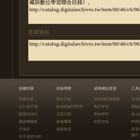
直接連結
珍藏特展
目錄導覽
成果網站資源
工具
珍藏特展
聯合目錄
成果網站資源庫
技術
CCC創作集
快速關鍵詞導覽
教育學習
關鍵
建築排排站
主題分類
學術研究
線上
建築轉轉樂
典藏機構
創意加值
時間
天地宮
進階搜尋
跟著
旅行
安平追想1661