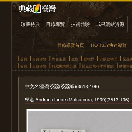
珍藏特展
目錄導覽
技術體驗
成果網站資源
目錄導覽首頁
HOTKEY快速導覽
首頁
目錄導覽
內容主題
生物
動物界
節肢動物門
昆蟲
首頁
目錄導覽
典藏機構與計畫
國立自然科學博物館
動物學
中文名:臺灣茶蠶(茶蠶蛾)(3513-106)
學名:Andraca theae (Matsumura, 1909)(3513-106)