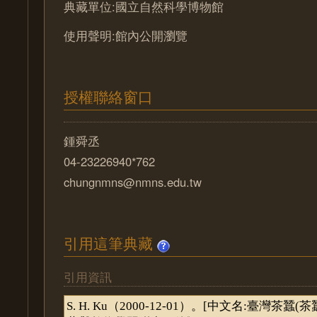
典藏單位:國立自然科學博物館
使用聲明:館內公開瀏覽
授權聯絡窗口
鍾舜丞
04-23226940*762
chungnmns@nmns.edu.tw
引用這筆典藏
引用資訊