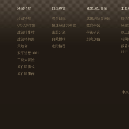
珍藏特展
目錄導覽
成果網站資源
工具
珍藏特展
聯合目錄
成果網站資源庫
技術
CCC創作集
快速關鍵詞導覽
教育學習
關鍵
建築排排站
主題分類
學術研究
線上
建築轉轉樂
典藏機構
創意加值
時間
天地宮
進階搜尋
跟著
旅行
安平追想1661
工藝大冒險
原住民儀式
原住民服飾
中央