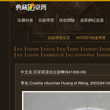
珍藏特展
目錄導覽
技術體驗
成果網站資源
目錄導覽首頁
HOTKEY快速導覽
首頁
目錄導覽
內容主題
生物
動物界
節肢動物門
蛛形
首頁
目錄導覽
典藏機構與計畫
國立自然科學博物館
動物學
中文名:呂宋莢蒾合位節蜱(941006-09)
學名:Cosella viburniae Huang et Wang, 2003(9410