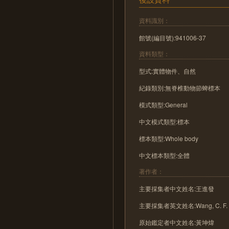
資料識別：
館號(編目號):941006-37
資料類型：
型式:實體物件、自然
紀錄類別:無脊椎動物節蜱標本
模式類型:General
中文模式類型:標本
標本類型:Whole body
中文標本類型:全體
著作者：
主要採集者中文姓名:王進發
主要採集者英文姓名:Wang, C. F.
原始鑑定者中文姓名:黃坤煒