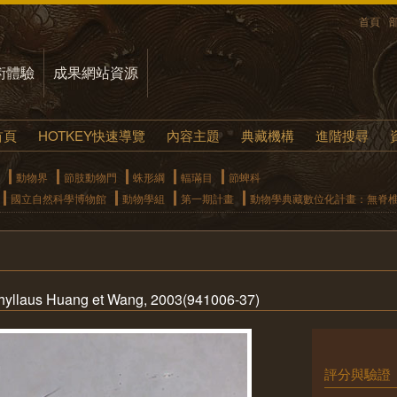
首頁
術體驗
成果網站資源
首頁
HOTKEY快速導覽
內容主題
典藏機構
進階搜尋
動物界
節肢動物門
蛛形綱
輻璊目
節蜱科
國立自然科學博物館
動物學組
第一期計畫
動物學典藏數位化計畫：無脊
llaus Huang et Wang, 2003(941006-37)
評分與驗證