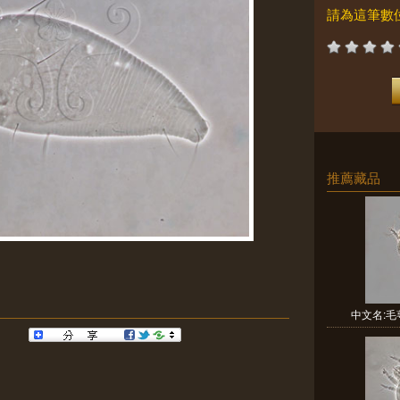
請為這筆數
推薦藏品
中文名:毛萼