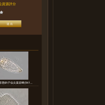
位資源評分
懸鉤子似尖葉節蜱(941...