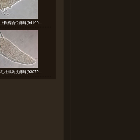
上氏櫧合位節蜱(94100...
毛杜鵑刺皮節蜱(93072...