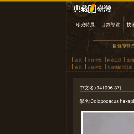
珍藏特展
目錄導覽
技
目錄導覽
首頁
目錄導覽
內容主題
生物
首頁
目錄導覽
典藏機構與計畫
中文名:(941006-37)
學名:Colopodacus hexaphy