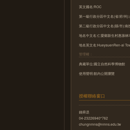
英文國名:ROC
第一級行政分區中文名(省/府/州)
第二級行政分區中文名(縣/市):南
地名中文名:仁愛鄉新生村惠蓀林
地名英文名:HueysuenRen-ai Tow
管理權：
典藏單位:國立自然科學博物館
使用聲明:館內公開瀏覽
授權聯絡窗口
鍾舜丞
04-23226940*762
chungnmns@nmns.edu.tw