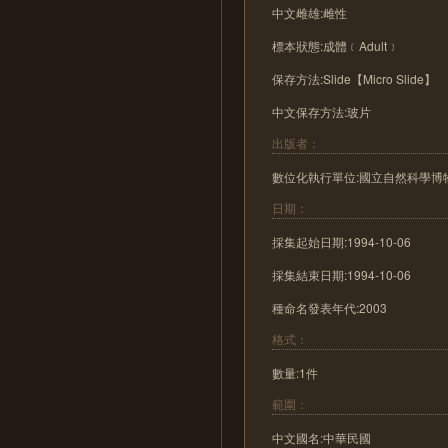
中文雌雄:雌性
標本狀態:成體﹝Adult﹞
保存方法:Slide【Micro Slide】
中文保存方法:玻片
出版者：
數位化執行單位:國立自然科學博
日期：
採集起始日期:1994-10-06
採集結束日期:1994-10-06
種命名發表年代:2003
格式：
數量:1件
範圍：
中文國名:中華民國