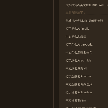
原始鑑定者英文姓名:Kun-Wei Hu
主題與關鍵字：
學域-大分類:動物-節蜱動物類
拉丁界名:Animalia
中文界名:動物界
拉丁門名:Arthropoda
中文門名:節肢動物門
拉丁綱名:Arachnida
中文綱名:蛛形綱
拉丁亞綱名:Acarina
中文亞綱名:蟎蜱亞綱
拉丁目名:Actinedida
中文目名:輻璊目
拉丁亞目名:Prostigmata