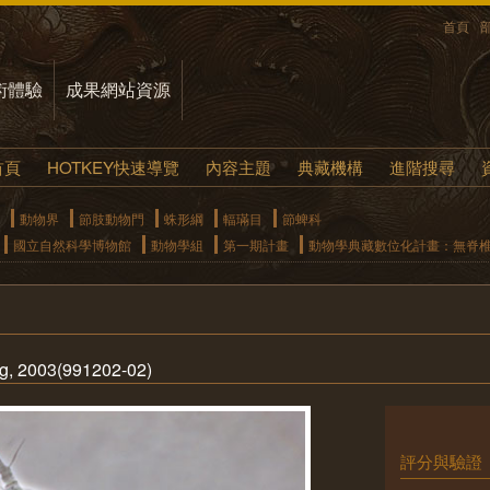
首頁
術體驗
成果網站資源
首頁
HOTKEY快速導覽
內容主題
典藏機構
進階搜尋
動物界
節肢動物門
蛛形綱
輻璊目
節蜱科
國立自然科學博物館
動物學組
第一期計畫
動物學典藏數位化計畫：無脊
g, 2003(991202-02)
評分與驗證