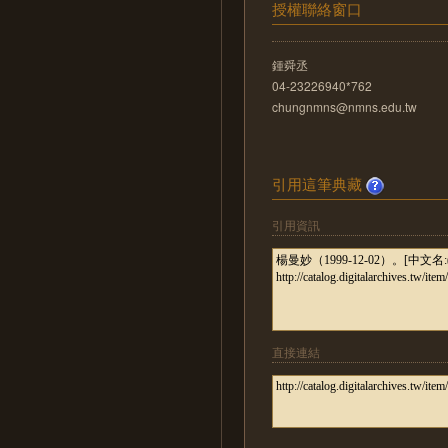
授權聯絡窗口
鍾舜丞
04-23226940*762
chungnmns@nmns.edu.tw
引用這筆典藏
引用資訊
直接連結