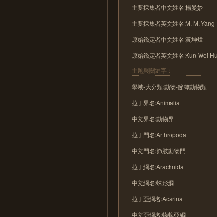
主要採集者中文姓名:楊曼妙
主要採集者英文姓名:M. M. Yang
原始鑑定者中文姓名:黃坤煒
原始鑑定者英文姓名:Kun-Wei Hu
主題與關鍵字：
學域-大分類:動物-節蜱動物類
拉丁界名:Animalia
中文界名:動物界
拉丁門名:Arthropoda
中文門名:節肢動物門
拉丁綱名:Arachnida
中文綱名:蛛形綱
拉丁亞綱名:Acarina
中文亞綱名:蟎蜱亞綱