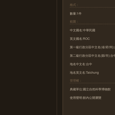
格式：
數量:1件
範圍：
中文國名:中華民國
英文國名:ROC
第一級行政分區中文名(省/府/州)
第二級行政分區中文名(縣/市):台
地名中文名:台中
地名英文名:Taichung
管理權：
典藏單位:國立自然科學博物館
使用聲明:館內公開瀏覽