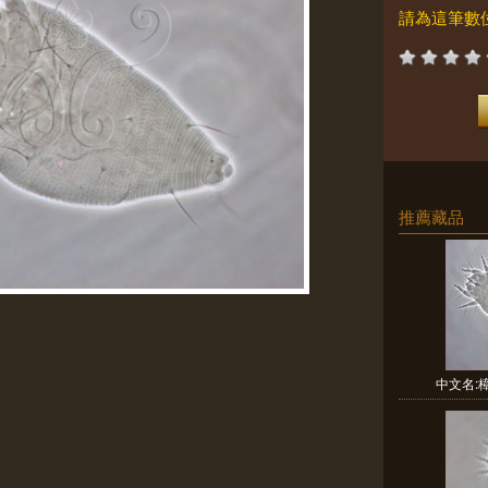
請為這筆數
推薦藏品
中文名:樟