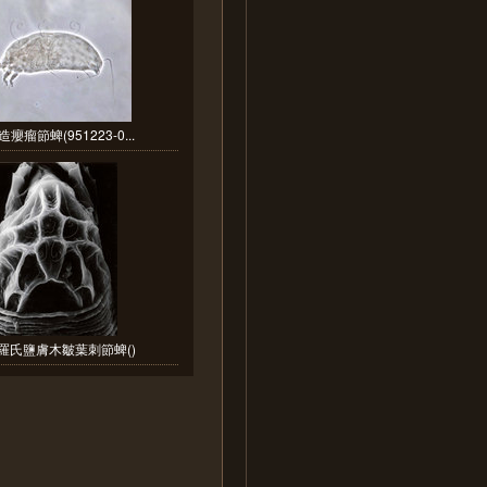
癭瘤節蜱(951223-0...
羅氏鹽膚木皺葉刺節蜱()