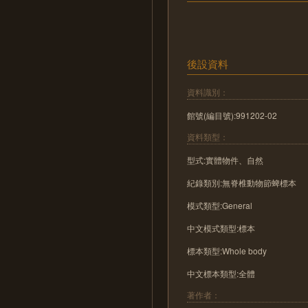
後設資料
資料識別：
館號(編目號):991202-02
資料類型：
型式:實體物件、自然
紀錄類別:無脊椎動物節蜱標本
模式類型:General
中文模式類型:標本
標本類型:Whole body
中文標本類型:全體
著作者：