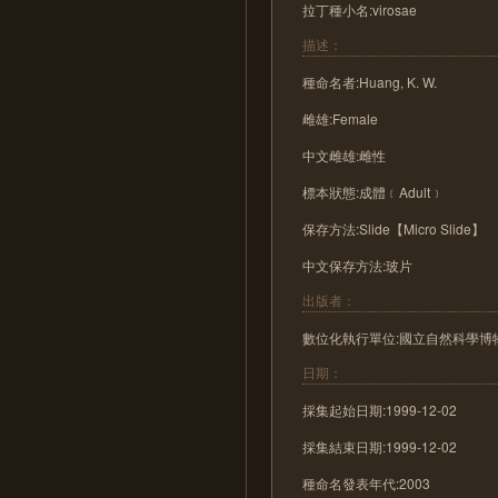
拉丁種小名:virosae
描述：
種命名者:Huang, K. W.
雌雄:Female
中文雌雄:雌性
標本狀態:成體﹝Adult﹞
保存方法:Slide【Micro Slide】
中文保存方法:玻片
出版者：
數位化執行單位:國立自然科學博
日期：
採集起始日期:1999-12-02
採集結束日期:1999-12-02
種命名發表年代:2003