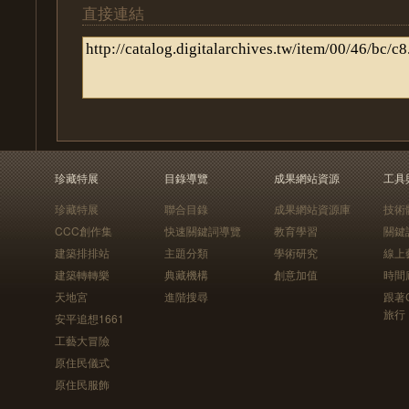
直接連結
珍藏特展
目錄導覽
成果網站資源
工具
珍藏特展
聯合目錄
成果網站資源庫
技術
CCC創作集
快速關鍵詞導覽
教育學習
關鍵
建築排排站
主題分類
學術研究
線上
建築轉轉樂
典藏機構
創意加值
時間
天地宮
進階搜尋
跟著
旅行
安平追想1661
工藝大冒險
原住民儀式
原住民服飾