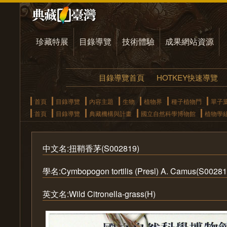
珍藏特展
目錄導覽
技術體驗
成果網站資源
目錄導覽首頁
HOTKEY快速導覽
首頁
目錄導覽
內容主題
生物
植物界
種子植物門
單子
首頁
目錄導覽
典藏機構與計畫
國立自然科學博物館
植物學
中文名:扭鞘香茅(S002819)
學名:Cymbopogon tortilis (Presl) A. Camus(S00281
英文名:Wild Citronella-grass(H)