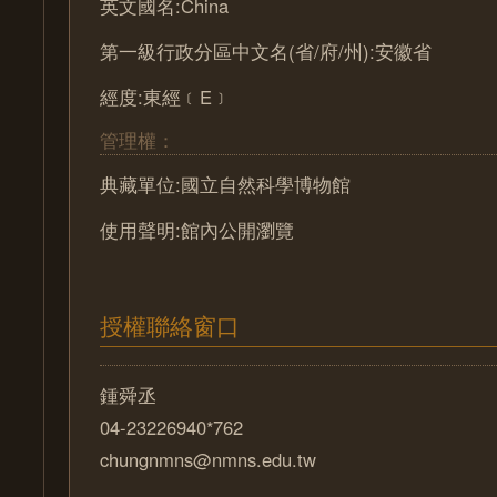
英文國名:China
第一級行政分區中文名(省/府/州):安徽省
經度:東經﹝E﹞
管理權：
典藏單位:國立自然科學博物館
使用聲明:館內公開瀏覽
授權聯絡窗口
鍾舜丞
04-23226940*762
chungnmns@nmns.edu.tw