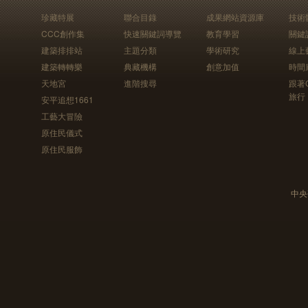
珍藏特展
聯合目錄
成果網站資源庫
技術
CCC創作集
快速關鍵詞導覽
教育學習
關鍵
建築排排站
主題分類
學術研究
線上
建築轉轉樂
典藏機構
創意加值
時間
天地宮
進階搜尋
跟著
旅行
安平追想1661
工藝大冒險
原住民儀式
原住民服飾
中央