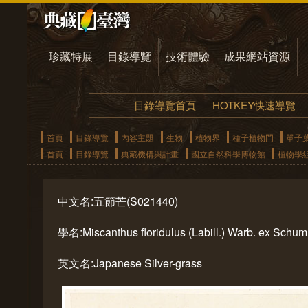
珍藏特展
目錄導覽
技術體驗
成果網站資源
目錄導覽首頁
HOTKEY快速導覽
首頁
目錄導覽
內容主題
生物
植物界
種子植物門
單子
首頁
目錄導覽
典藏機構與計畫
國立自然科學博物館
植物學
中文名:五節芒(S021440)
學名:Miscanthus floridulus (Labill.) Warb. ex Schum
英文名:Japanese Silver-grass