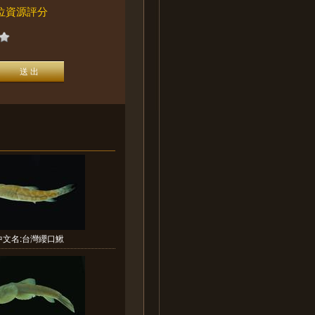
位資源評分
中文名:台灣纓口鰍