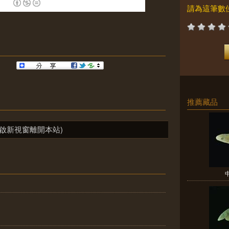
請為這筆數
推薦藏品
啟新視窗離開本站)