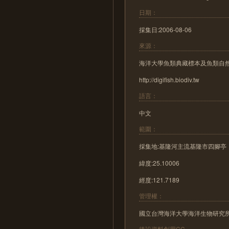
日期：
採集日:2006-08-06
來源：
海洋大學魚類典藏標本及魚類自
http://digifish.biodiv.tw
語言：
中文
範圍：
採集地:基隆河主流基隆市四腳亭
緯度:25.10006
經度:121.7189
管理權：
國立台灣海洋大學海洋生物研究
後設資料創用CC