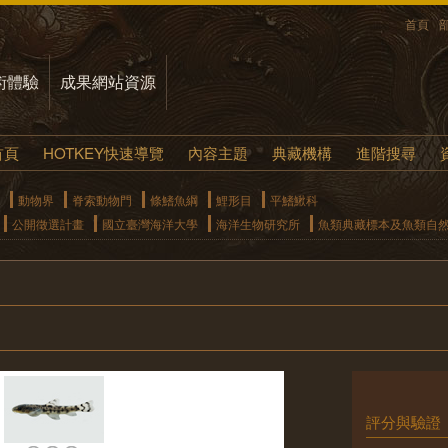
首頁
術體驗
成果網站資源
首頁
HOTKEY快速導覽
內容主題
典藏機構
進階搜尋
動物界
脊索動物門
條鰭魚綱
鯉形目
平鰭鰍科
公開徵選計畫
國立臺灣海洋大學
海洋生物研究所
魚類典藏標本及魚類自
評分與驗證