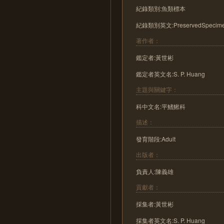
紀錄類別:魚類標本
紀錄類別英文:PreservedSpecim
著作者：
鑑定者:黃世彬
鑑定者英文名:S. P. Huang
主題與關鍵字：
科中文名:平鰭鰍科
描述：
發育階段:Adult
出版者：
負責人:陳義雄
貢獻者：
採集者:黃世彬
採集者英文名:S. P. Huang