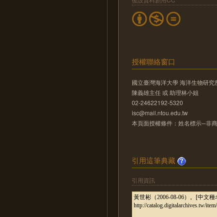
授權聯絡窗口
國立臺灣海洋大學 海洋生物研究
陳義雄主任 或 助理林小姐
02-24622192-5320
isc@mail.ntou.edu.tw
本頁面授權條件：姓名標示─非商業
引用這筆典藏
引用資訊