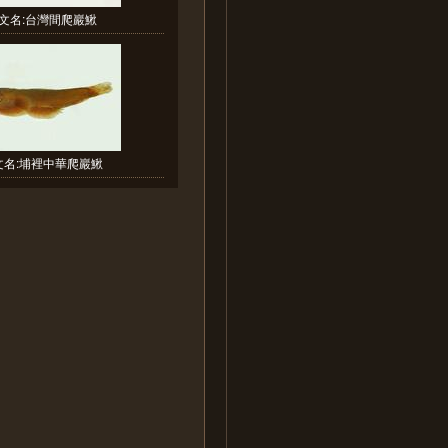
文名:台灣間爬巖鰍
文名:埔裡中華爬巖鰍