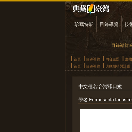
珍藏特展
目錄導覽
技
目錄導覽
首頁
目錄導覽
內容主題
生物
首頁
目錄導覽
典藏機構與計畫
中文種名:台灣纓口鰍
學名:Formosania lacustre