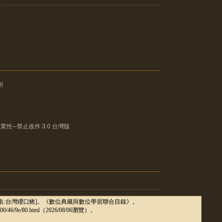
所
性─禁止改作 3.0 台灣版