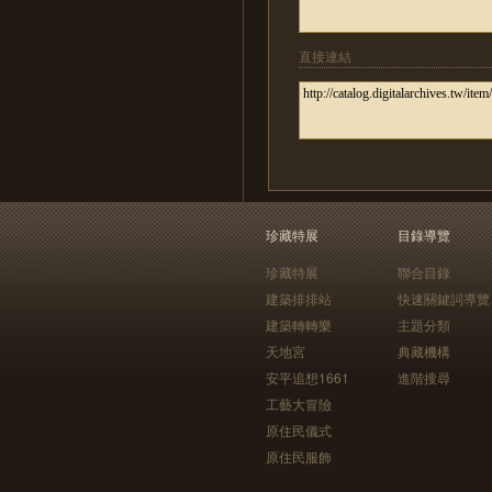
直接連結
珍藏特展
目錄導覽
珍藏特展
聯合目錄
建築排排站
快速關鍵詞導覽
建築轉轉樂
主題分類
天地宮
典藏機構
安平追想1661
進階搜尋
工藝大冒險
原住民儀式
原住民服飾