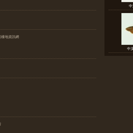
中
然棲地資訊網
中
所