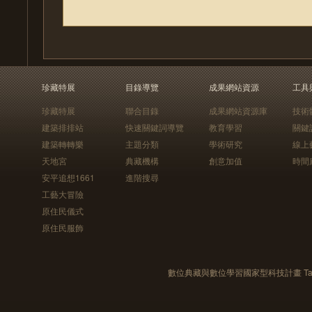
珍藏特展
目錄導覽
成果網站資源
工具
珍藏特展
聯合目錄
成果網站資源庫
技術
建築排排站
快速關鍵詞導覽
教育學習
關鍵
建築轉轉樂
主題分類
學術研究
線上
天地宮
典藏機構
創意加值
時間
安平追想1661
進階搜尋
工藝大冒險
原住民儀式
原住民服飾
數位典藏與數位學習國家型科技計畫 Taiwan e-Le