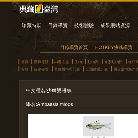
珍藏特展
目錄導覽
技術體驗
成果網站資源
目錄導覽首頁
HOTKEY快速導覽
首頁
目錄導覽
內容主題
生物
動物界
脊索動物門
條鰭
首頁
目錄導覽
典藏機構與計畫
公開徵選計畫
國立臺灣海洋
中文種名:少棘雙邊魚
學名:Ambassis miops