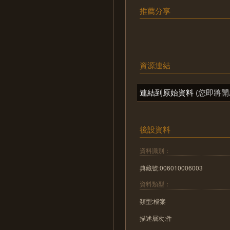
推薦分享
資源連結
連結到原始資料
(您即將開
後設資料
資料識別：
典藏號:006010006003
資料類型：
類型:檔案
描述層次:件