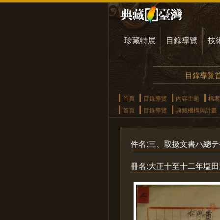
珍藏特展
目錄導覽
技
目錄導覽
首頁
目錄導覽
內容主題
檔案
首頁
目錄導覽
典藏機構與計畫
件名:三、取扱文書ハ總
冊名:大正十至十二年塩