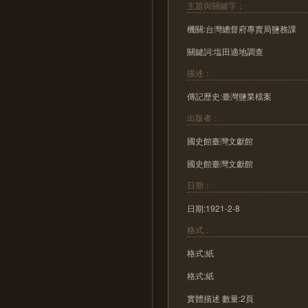
主題與關鍵字：
機關:台灣總督府專賣局鹽務課
關鍵詞:塩田適地調查
描述：
傳記歷史:臺灣鹽業檔案
出版者：
國史館臺灣文獻館
國史館臺灣文獻館
日期：
日期:1921-2-8
格式：
格式:紙
格式:紙
實體描述 數量:2頁