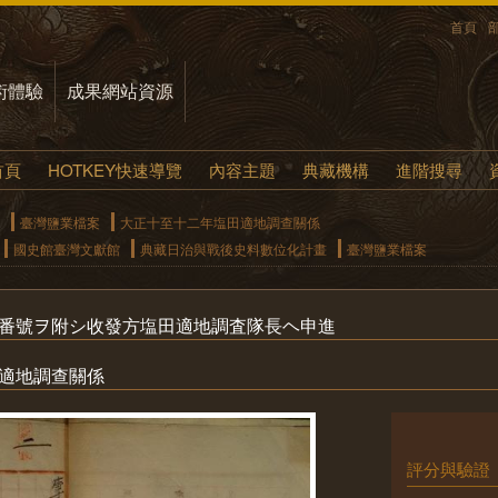
首頁
術體驗
成果網站資源
首頁
HOTKEY快速導覽
內容主題
典藏機構
進階搜尋
臺灣鹽業檔案
大正十至十二年塩田適地調查關係
國史館臺灣文獻館
典藏日治與戰後史料數位化計畫
臺灣鹽業檔案
テ番號ヲ附シ收發方塩田適地調査隊長ヘ申進
田適地調查關係
評分與驗證