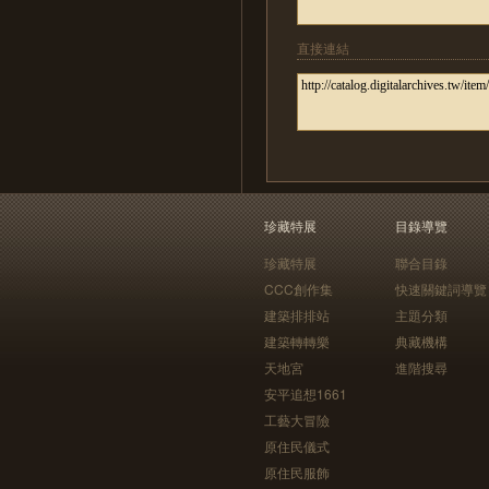
直接連結
珍藏特展
目錄導覽
珍藏特展
聯合目錄
CCC創作集
快速關鍵詞導覽
建築排排站
主題分類
建築轉轉樂
典藏機構
天地宮
進階搜尋
安平追想1661
工藝大冒險
原住民儀式
原住民服飾