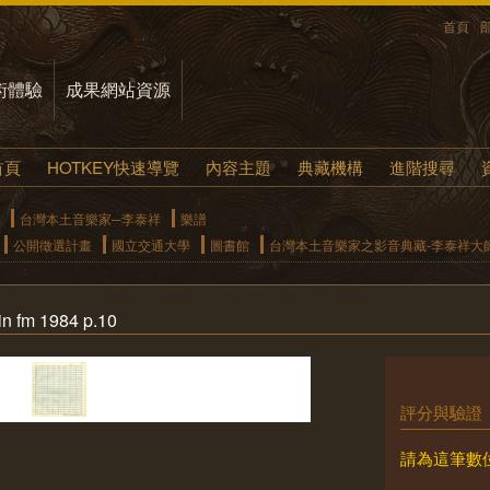
首頁
術體驗
成果網站資源
首頁
HOTKEY快速導覽
內容主題
典藏機構
進階搜尋
台灣本土音樂家─李泰祥
樂譜
公開徵選計畫
國立交通大學
圖書館
台灣本土音樂家之影音典藏-李泰祥大師（
 1984 p.10
評分與驗證
請為這筆數