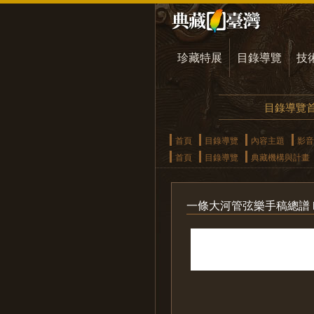
珍藏特展
目錄導覽
技
目錄導覽
首頁
目錄導覽
內容主題
影音
首頁
目錄導覽
典藏機構與計畫
一條大河管弦樂手稿總譜 in fm