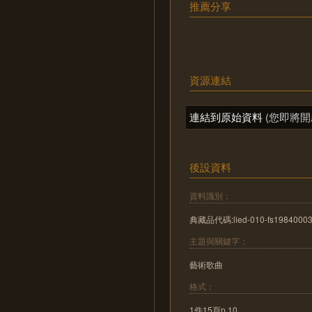
推薦分享
資源連結
連結到原始資料
(您即將開
後設資料
資料識別：
典藏品代碼:lied-010-fs19840003j-t
主題與關鍵字：
藝術歌曲
格式：
1件15頁p.10