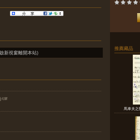
推薦藏品
啟新視窗離開本站)
.tif
馬車夫之戀