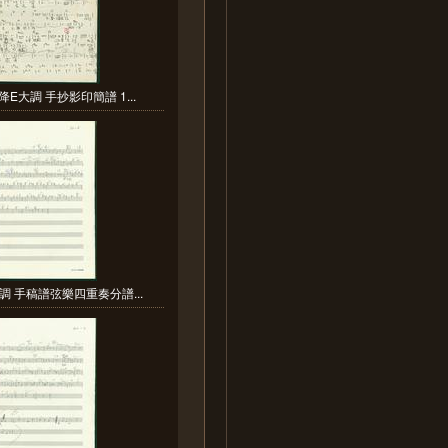
降E大調 手抄影印簡譜 1...
調 手稿譜弦樂四重奏分譜...