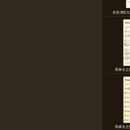
告別 降E大
馬車夫之戀
馬車夫之戀