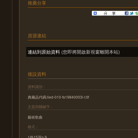
推薦分享
資源連結
連結到原始資料
(您即將開啟新視窗離開本站)
後設資料
資料識別：
典藏品代碼:lied-010-fs19840003i-t.tif
主題與關鍵字：
藝術歌曲
格式：
1件15頁p.9