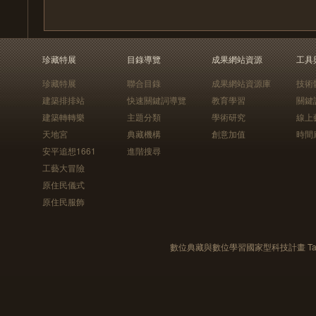
珍藏特展
目錄導覽
成果網站資源
工具
珍藏特展
聯合目錄
成果網站資源庫
技術
建築排排站
快速關鍵詞導覽
教育學習
關鍵
建築轉轉樂
主題分類
學術研究
線上
天地宮
典藏機構
創意加值
時間
安平追想1661
進階搜尋
工藝大冒險
原住民儀式
原住民服飾
數位典藏與數位學習國家型科技計畫 Taiwan e-Le