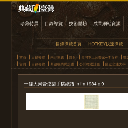
珍藏特展
目錄導覽
技術體驗
成果網站資源
目錄導覽首頁
HOTKEY快速導覽
首頁
目錄導覽
內容主題
影音
台灣本土音樂家─李泰祥
樂
首頁
目錄導覽
典藏機構與計畫
公開徵選計畫
國立交通大學
一條大河管弦樂手稿總譜 in fm 1984 p.9