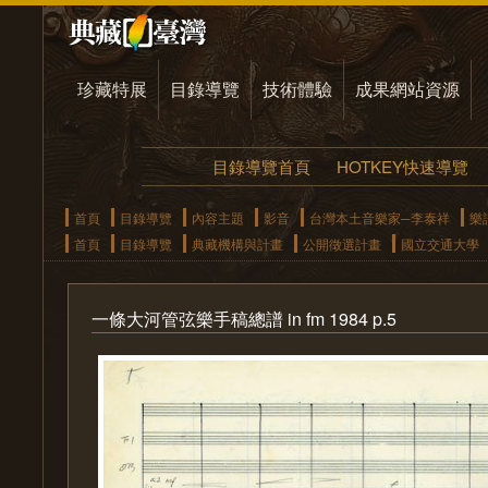
珍藏特展
目錄導覽
技術體驗
成果網站資源
目錄導覽首頁
HOTKEY快速導覽
首頁
目錄導覽
內容主題
影音
台灣本土音樂家─李泰祥
樂
首頁
目錄導覽
典藏機構與計畫
公開徵選計畫
國立交通大學
一條大河管弦樂手稿總譜 in fm 1984 p.5