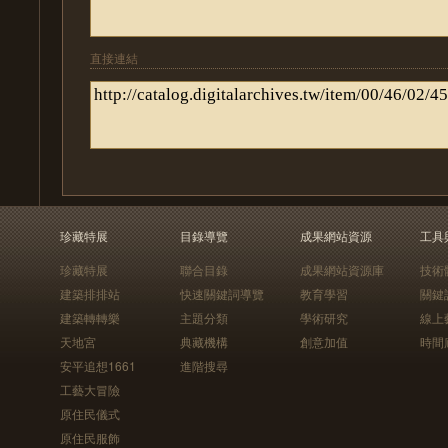
直接連結
珍藏特展
目錄導覽
成果網站資源
工具
珍藏特展
聯合目錄
成果網站資源庫
技術
建築排排站
快速關鍵詞導覽
教育學習
關鍵
建築轉轉樂
主題分類
學術研究
線上
天地宮
典藏機構
創意加值
時間
安平追想1661
進階搜尋
工藝大冒險
原住民儀式
原住民服飾