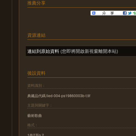
推薦分享
資源連結
連結到原始資料
(您即將開啟新視窗離開本站)
後設資料
資料識別：
典藏品代碼:lied-004-ps19860003b-t.tif
主題與關鍵字：
藝術歌曲
格式：
1件2頁p.2