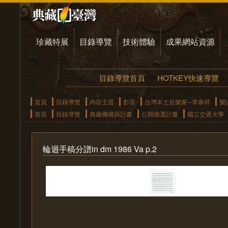
珍藏特展
目錄導覽
技術體驗
成果網站資源
目錄導覽首頁
HOTKEY快速導覽
首頁
目錄導覽
內容主題
影音
台灣本土音樂家─李泰祥
樂
首頁
目錄導覽
典藏機構與計畫
公開徵選計畫
國立交通大學
輪迴手稿分譜in dm 1986 Va p.2