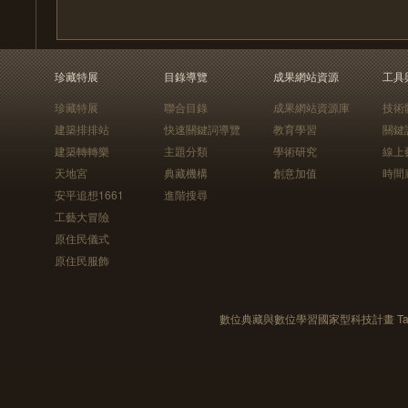
珍藏特展
目錄導覽
成果網站資源
工具
珍藏特展
聯合目錄
成果網站資源庫
技術
建築排排站
快速關鍵詞導覽
教育學習
關鍵
建築轉轉樂
主題分類
學術研究
線上
天地宮
典藏機構
創意加值
時間
安平追想1661
進階搜尋
工藝大冒險
原住民儀式
原住民服飾
數位典藏與數位學習國家型科技計畫 Taiwan e-Le