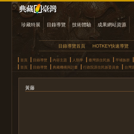
珍藏特展
目錄導覽
技術體驗
成果網站資源
目錄導覽首頁
HOTKEY快速導覽
首頁
目錄導覽
內容主題
人類學
臺灣原住民族
平埔族群
首頁
目錄導覽
典藏機構與計畫
行政院原住民族委員會
台灣
黃藤