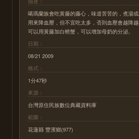
描述：
噶瑪蘭族會吃黃藤的藤心，味道苦苦的，煮湯或
用來降血壓，但不宜吃太多，否則血壓會越降越
可以用黃藤加白螃蟹，可以增加母奶的分泌。
日期：
08/21 2009
格式：
1分47秒
來源：
台灣原住民族數位典藏資料庫
範圍：
花蓮縣 豐濱鄉(977)