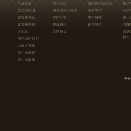
珍藏特展
聯合目錄
成果網站資源庫
技術
CCC創作集
快速關鍵詞導覽
教育學習
關鍵
建築排排站
主題分類
學術研究
線上
建築轉轉樂
典藏機構
創意加值
時間
天地宮
進階搜尋
跟著
旅行
安平追想1661
工藝大冒險
原住民儀式
原住民服飾
中央