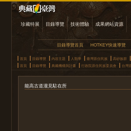
珍藏特展
目錄導覽
技術體驗
成果網站資源
目錄導覽首頁
HOTKEY快速導覽
首頁
目錄導覽
內容主題
人類學
臺灣原住民族
高砂族群
首頁
目錄導覽
典藏機構與計畫
行政院原住民族委員會
台灣
能高古道瀧見駐在所