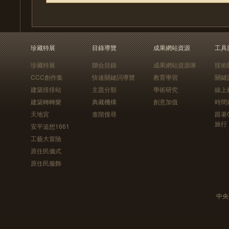
珍藏特展
目錄導覽
成果網站資源
工具
珍藏特展
聯合目錄
成果網站資源庫
技術
CCC創作集
快速關鍵詞導覽
教育學習
關鍵
建築排排站
主題分類
學術研究
線上
建築轉轉樂
典藏機構
創意加值
時間
天地宮
進階搜尋
跟著
旅行
安平追想1661
工藝大冒險
原住民儀式
原住民服飾
中央