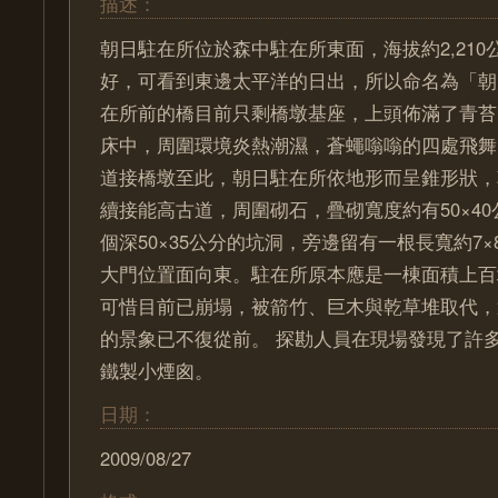
描述：
朝日駐在所位於森中駐在所東面，海拔約2,21
好，可看到東邊太平洋的日出，所以命名為「朝
在所前的橋目前只剩橋墩基座，上頭佈滿了青苔
床中，周圍環境炎熱潮濕，蒼蠅嗡嗡的四處飛舞
道接橋墩至此，朝日駐在所依地形而呈錐形狀，
續接能高古道，周圍砌石，疊砌寬度約有50×4
個深50×35公分的坑洞，旁邊留有一根長寬約7
大門位置面向東。駐在所原本應是一棟面積上百
可惜目前已崩塌，被箭竹、巨木與乾草堆取代，
的景象已不復從前。 探勘人員在現場發現了許
鐵製小煙囪。
日期：
2009/08/27