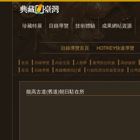
珍藏特展
目錄導覽
技術體驗
成果網站資源
目錄導覽首頁
HOTKEY快速導覽
首頁
目錄導覽
內容主題
人類學
臺灣原住民族
高砂族群
首頁
目錄導覽
典藏機構與計畫
行政院原住民族委員會
台灣
能高古道(舊道)朝日駐在所