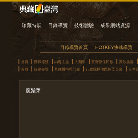
珍藏特展
目錄導覽
技術體驗
成果網站資源
目錄導覽首頁
HOTKEY快速導覽
首頁
目錄導覽
內容主題
人類學
臺灣原住民族
高砂族群
首頁
目錄導覽
典藏機構與計畫
行政院原住民族委員會
台灣
龍鬚菜