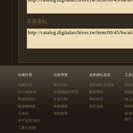
直接連結
珍藏特展
目錄導覽
成果網站資源
工具
珍藏特展
聯合目錄
成果網站資源庫
技術
CCC創作集
快速關鍵詞導覽
教育學習
關鍵
建築排排站
主題分類
學術研究
線上
建築轉轉樂
典藏機構
創意加值
時間
天地宮
進階搜尋
跟著
旅行
安平追想1661
工藝大冒險