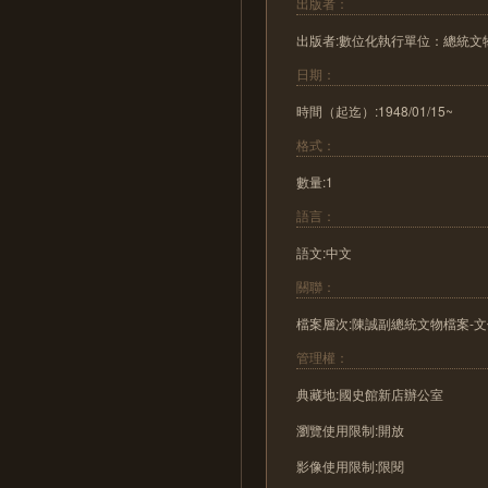
出版者：
出版者:數位化執行單位：總統文
日期：
時間（起迄）:1948/01/15~
格式：
數量:1
語言：
語文:中文
關聯：
檔案層次:陳誠副總統文物檔案-文
管理權：
典藏地:國史館新店辦公室
瀏覽使用限制:開放
影像使用限制:限閱