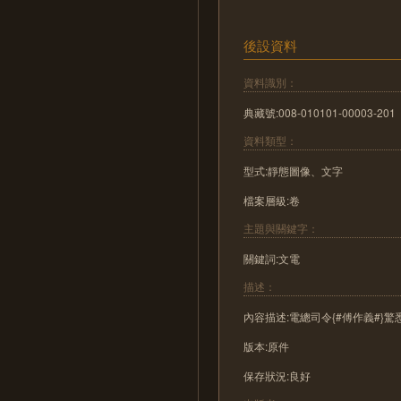
後設資料
資料識別：
典藏號:008-010101-00003-201
資料類型：
型式:靜態圖像、文字
檔案層級:卷
主題與關鍵字：
關鍵詞:文電
描述：
內容描述:電總司令{#傅作義#}
版本:原件
保存狀況:良好