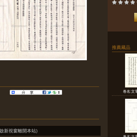
推薦藏品
卷名:文電
啟新視窗離開本站)
卷名:文電