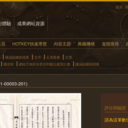
首頁
術體驗
成果網站資源
首頁
HOTKEY快速導覽
內容主題
典藏機構
進階搜尋
陳誠副總統檔案
文件
石叟叢書
文電
國史館
總統文物與珍貴史料數位建置計畫
陳誠副總統檔案
-00003-201)
評分與驗證
請為這筆數