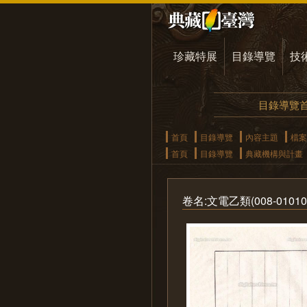
珍藏特展
目錄導覽
技
目錄導覽
首頁
目錄導覽
內容主題
檔案
首頁
目錄導覽
典藏機構與計畫
卷名:文電乙類(008-010101