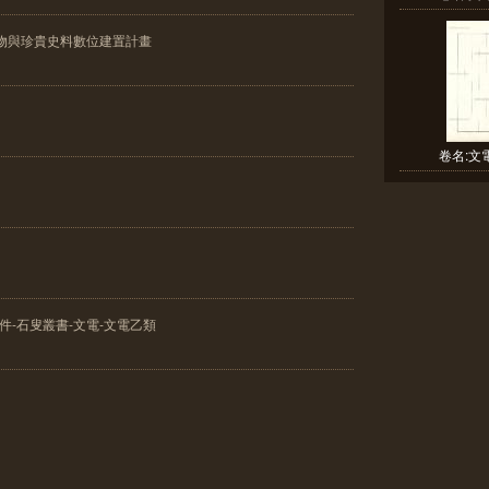
物與珍貴史料數位建置計畫
卷名:文電
件-石叟叢書-文電-文電乙類