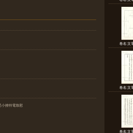
卷名:文電
卷名:文電
驚悉小挫特電致慰
卷名:文電