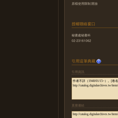
原檔使用限制:開放
授權聯絡窗口
秘書處秘書科
02-23161062
引用這筆典藏
引用資訊
直接連結