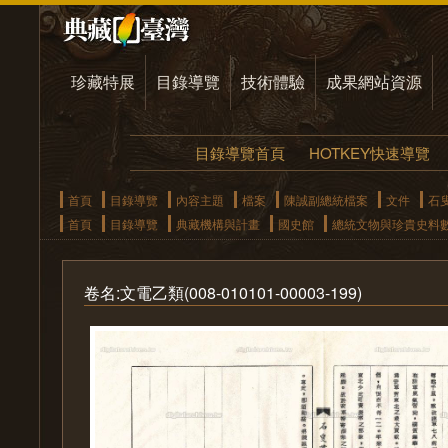
珍藏特展
目錄導覽
技術體驗
成果網站資源
目錄導覽首頁
HOTKEY快速導覽
首頁
目錄導覽
內容主題
檔案
陳誠副總統檔案
文件
石
首頁
目錄導覽
典藏機構與計畫
國史館
總統文物與珍貴史料
卷名:文電乙類(008-010101-00003-199)