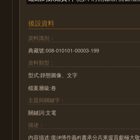
後設資料
資料識別：
典藏號:008-010101-00003-199
資料類型：
型式:靜態圖像、文字
檔案層級:卷
主題與關鍵字：
關鍵詞:文電
描述：
內容描述:復{#傅作義#}書承分兵東援貢獻極大