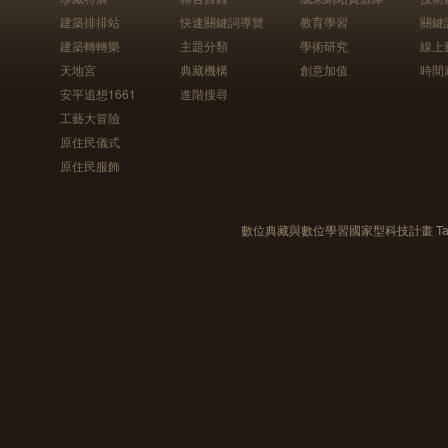
建築排排站
快速關鍵詞導覽
教育學習
關鍵
建築轉轉樂
主題分類
學術研究
線上
天地宮
典藏機構
創意加值
時間
安平追想1661
進階搜尋
工藝大冒險
原住民儀式
原住民服飾
數位典藏與數位學習國家型科技計畫 Taiwan e-Le