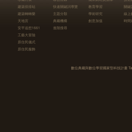
建築排排站
快速關鍵詞導覽
教育學習
關鍵
建築轉轉樂
主題分類
學術研究
線上
天地宮
典藏機構
創意加值
時間
安平追想1661
進階搜尋
工藝大冒險
原住民儀式
原住民服飾
數位典藏與數位學習國家型科技計畫 Taiwan e-Le