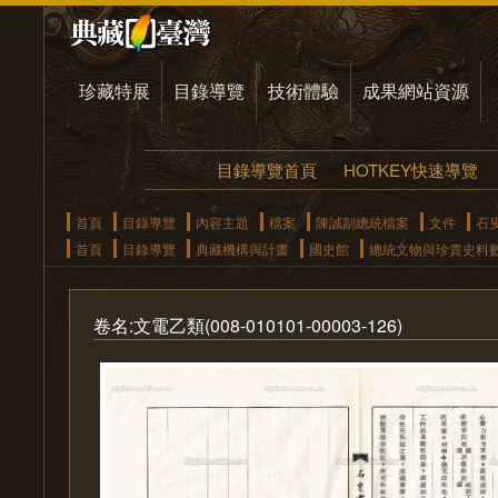
珍藏特展
目錄導覽
技術體驗
成果網站資源
目錄導覽首頁
HOTKEY快速導覽
首頁
目錄導覽
內容主題
檔案
陳誠副總統檔案
文件
石
首頁
目錄導覽
典藏機構與計畫
國史館
總統文物與珍貴史料
卷名:文電乙類(008-010101-00003-126)