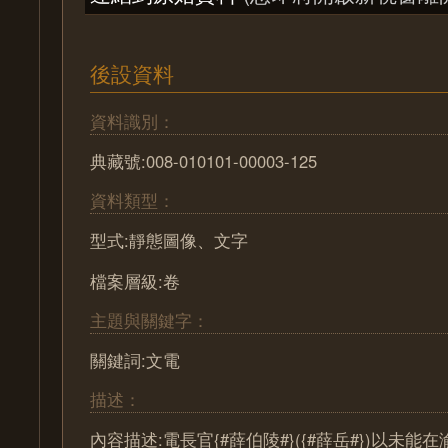
後設資料
資料識別：
典藏號:008-010101-00003-125
資料類型：
型式:靜態圖像、文字
檔案層級:卷
主題與關鍵字：
關鍵詞:文電
描述：
內容描述:電長官{#薛伯陵#}({#薛岳#})以未