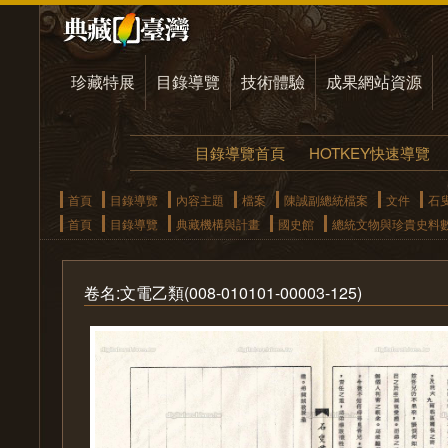
珍藏特展
目錄導覽
技術體驗
成果網站資源
目錄導覽首頁
HOTKEY快速導覽
首頁
目錄導覽
內容主題
檔案
陳誠副總統檔案
文件
石
首頁
目錄導覽
典藏機構與計畫
國史館
總統文物與珍貴史料
卷名:文電乙類(008-010101-00003-125)