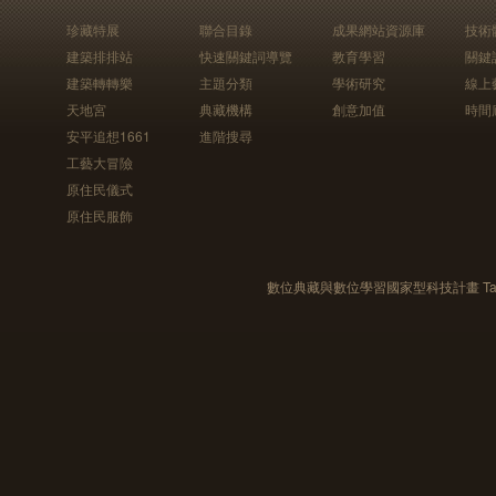
珍藏特展
聯合目錄
成果網站資源庫
技術
建築排排站
快速關鍵詞導覽
教育學習
關鍵
建築轉轉樂
主題分類
學術研究
線上
天地宮
典藏機構
創意加值
時間
安平追想1661
進階搜尋
工藝大冒險
原住民儀式
原住民服飾
數位典藏與數位學習國家型科技計畫 Taiwan e-Le