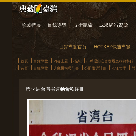
珍藏特展
目錄導覽
技術體驗
成果網站資源
目錄導覽首頁
HOTKEY快速導覽
首頁
目錄導覽
內容主題
檔案
排球運動在台發展文物資料館
首頁
目錄導覽
典藏機構與計畫
公開徵選計畫
淡江大學
體
第14屆台灣省運動會秩序冊