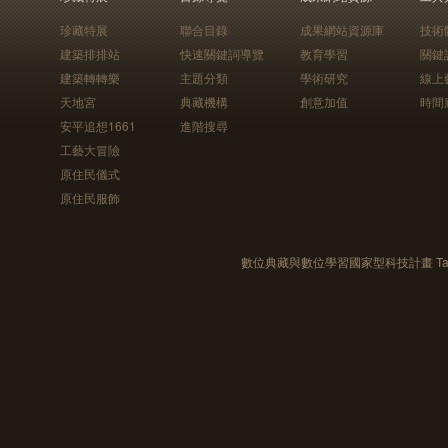
珍藏特展
聯合目錄
成果網站資源庫
技術
建築排排站
快速關鍵詞導覽
教育學習
關鍵
建築轉轉樂
主題分類
學術研究
線上
天地宮
典藏機構
創意加值
時間
安平追想1661
進階搜尋
工藝大冒險
原住民儀式
原住民服飾
數位典藏與數位學習國家型科技計畫 Taiwan e-Le