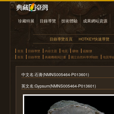
珍藏特展
目錄導覽
技術體驗
成果網站資源
目錄導覽首頁
HOTKEY快速導覽
首頁
目錄導覽
內容主題
地質
礦物
硫酸鹽
首頁
目錄導覽
典藏機構與計畫
國立自然科學博物館
地質學
中文名:石膏(NMNS005464-P013601)
英文名:Gypsum(NMNS005464-P013601)