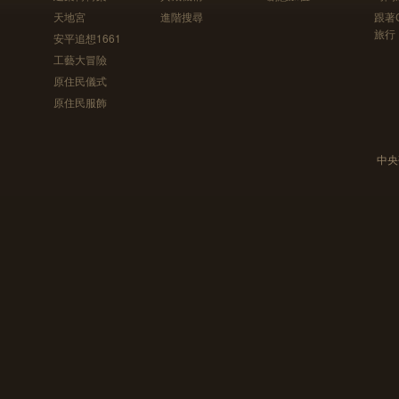
天地宮
進階搜尋
跟著
旅行
安平追想1661
工藝大冒險
原住民儀式
原住民服飾
中央