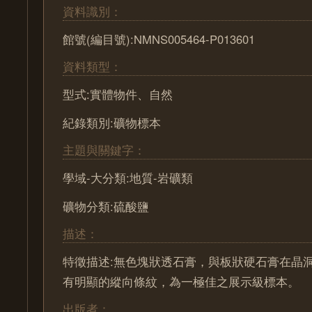
資料識別：
館號(編目號):NMNS005464-P013601
資料類型：
型式:實體物件、自然
紀錄類別:礦物標本
主題與關鍵字：
學域-大分類:地質-岩礦類
礦物分類:硫酸鹽
描述：
特徵描述:無色塊狀透石膏，與板狀硬石膏在晶
有明顯的縱向條紋，為一極佳之展示級標本。
出版者：