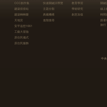
CCC創作集
快速關鍵詞導覽
教育學習
關鍵
建築排排站
主題分類
學術研究
線上
建築轉轉樂
典藏機構
創意加值
時間
天地宮
進階搜尋
跟著
旅行
安平追想1661
工藝大冒險
原住民儀式
原住民服飾
中央