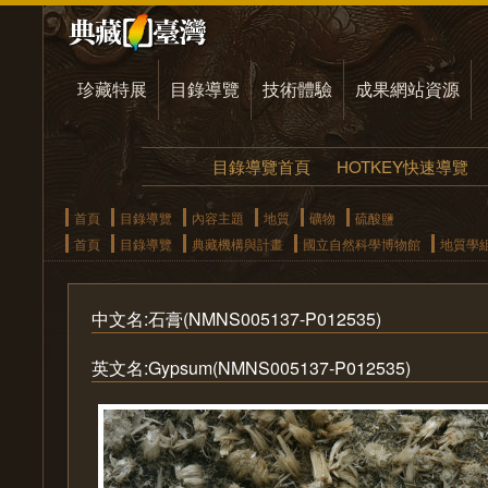
珍藏特展
目錄導覽
技術體驗
成果網站資源
目錄導覽首頁
HOTKEY快速導覽
首頁
目錄導覽
內容主題
地質
礦物
硫酸鹽
首頁
目錄導覽
典藏機構與計畫
國立自然科學博物館
地質學
中文名:石膏(NMNS005137-P012535)
英文名:Gypsum(NMNS005137-P012535)