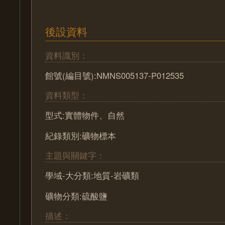
後設資料
資料識別：
館號(編目號):NMNS005137-P012535
資料類型：
型式:實體物件、自然
紀錄類別:礦物標本
主題與關鍵字：
學域-大分類:地質-岩礦類
礦物分類:硫酸鹽
描述：