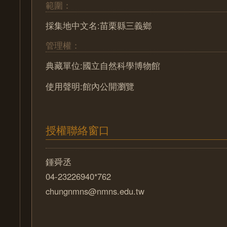
範圍：
採集地中文名:苗栗縣三義鄉
管理權：
典藏單位:國立自然科學博物館
使用聲明:館內公開瀏覽
授權聯絡窗口
鍾舜丞
04-23226940*762
chungnmns@nmns.edu.tw