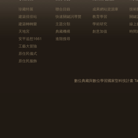
珍藏特展
聯合目錄
成果網站資源庫
技術
建築排排站
快速關鍵詞導覽
教育學習
關鍵
建築轉轉樂
主題分類
學術研究
線上
天地宮
典藏機構
創意加值
時間
安平追想1661
進階搜尋
工藝大冒險
原住民儀式
原住民服飾
數位典藏與數位學習國家型科技計畫 Taiwan e-Le