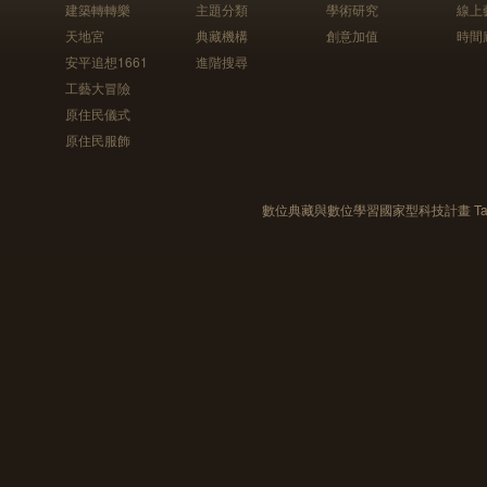
建築轉轉樂
主題分類
學術研究
線上
天地宮
典藏機構
創意加值
時間
安平追想1661
進階搜尋
工藝大冒險
原住民儀式
原住民服飾
數位典藏與數位學習國家型科技計畫 Taiwan e-Le