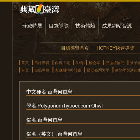
珍藏特展
目錄導覽
技術體驗
成果網站資源
目錄導覽首頁
HOTKEY快速導覽
首頁
目錄導覽
內容主題
生物
植物界
胚胎植物門
被子
首頁
目錄導覽
典藏機構與計畫
國立臺灣大學
生態學與演化
中文種名:台灣何首烏
學名:Polygonum hypoeucum Ohwi
俗名:台灣何首烏
俗名（英文）:台灣何首烏