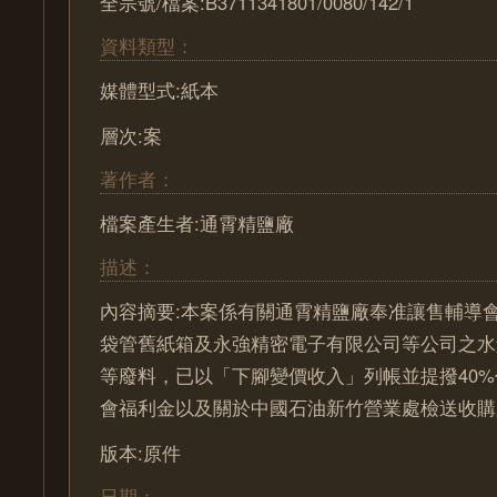
全宗號/檔案:B3711341801/0080/142/1
資料類型：
媒體型式:紙本
層次:案
著作者：
檔案產生者:通霄精鹽廠
描述：
內容摘要:本案係有關通霄精鹽廠奉准讓售輔導會
袋管舊紙箱及永強精密電子有限公司等公司之水
等廢料，已以「下腳變價收入」列帳並提撥40
會福利金以及關於中國石油新竹營業處檢送收購
版本:原件
日期：