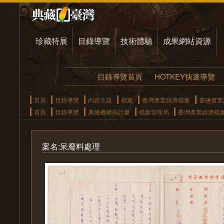
珍藏特展
目錄導覽
技術體驗
成果網站資源
目錄導覽首頁
HOTKEY快速導覽
首頁
目錄導覽
內容主題
檔案
臺灣產業經濟檔案
臺鹽實業
首頁
目錄導覽
典藏機構與計畫
檔案管理局
臺灣產業經濟檔
案名:呆廢料處理