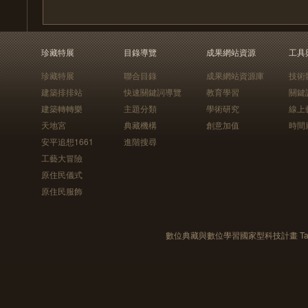
珍藏特展
目錄導覽
成果網站資源
工具
珍藏特展
聯合目錄
成果網站資源庫
技術
建築排排站
快速關鍵詞導覽
教育學習
關鍵
建築轉轉樂
主題分類
學術研究
線上
天地宮
典藏機構
創意加值
時間
安平追想1661
進階搜尋
工藝大冒險
原住民儀式
原住民服飾
數位典藏與數位學習國家型科技計畫 Taiwan e-Le