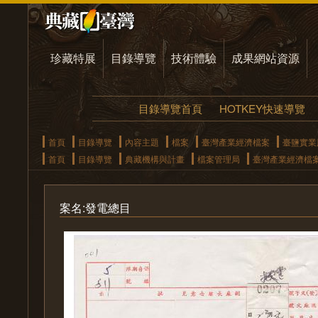
珍藏特展
目錄導覽
技術體驗
成果網站資源
目錄導覽首頁
HOTKEY快速導覽
首頁
目錄導覽
內容主題
檔案
臺灣產業經濟檔案
臺鹽實業
首頁
目錄導覽
典藏機構與計畫
檔案管理局
臺灣產業經濟檔
案名:發電總目