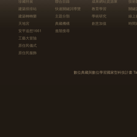
珍藏特展
聯合目錄
成果網站資源庫
技術
建築排排站
快速關鍵詞導覽
教育學習
關鍵
建築轉轉樂
主題分類
學術研究
線上
天地宮
典藏機構
創意加值
時間
安平追想1661
進階搜尋
工藝大冒險
原住民儀式
原住民服飾
數位典藏與數位學習國家型科技計畫 Taiwan e-Le