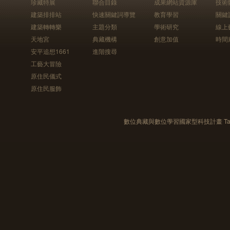
珍藏特展
聯合目錄
成果網站資源庫
技術
建築排排站
快速關鍵詞導覽
教育學習
關鍵
建築轉轉樂
主題分類
學術研究
線上
天地宮
典藏機構
創意加值
時間
安平追想1661
進階搜尋
工藝大冒險
原住民儀式
原住民服飾
數位典藏與數位學習國家型科技計畫 Taiwan e-Le