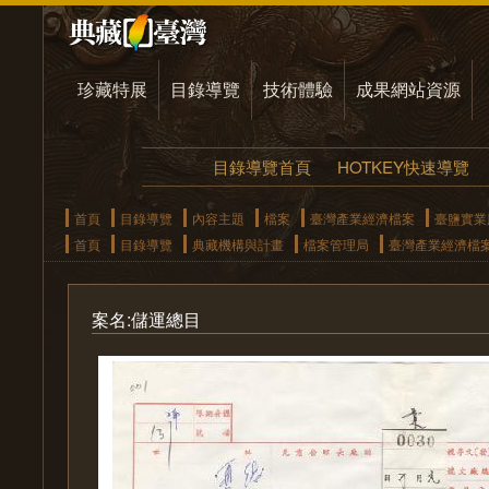
珍藏特展
目錄導覽
技術體驗
成果網站資源
目錄導覽首頁
HOTKEY快速導覽
首頁
目錄導覽
內容主題
檔案
臺灣產業經濟檔案
臺鹽實業
首頁
目錄導覽
典藏機構與計畫
檔案管理局
臺灣產業經濟檔
案名:儲運總目