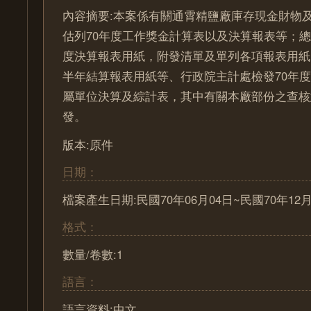
內容摘要:本案係有關通霄精鹽廠庫存現金財物
估列70年度工作獎金計算表以及決算報表等；
度決算報表用紙，附發清單及單列各項報表用紙
半年結算報表用紙等、行政院主計處檢發70年
屬單位決算及綜計表，其中有關本廠部份之查核
發。
版本:原件
日期：
檔案產生日期:民國70年06月04日~民國70年12月
格式：
數量/卷數:1
語言：
語言資料:中文