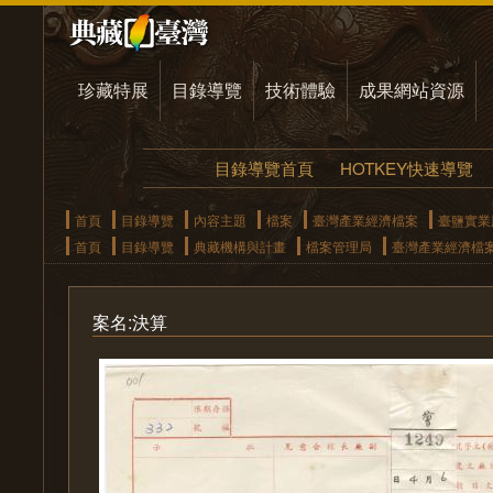
珍藏特展
目錄導覽
技術體驗
成果網站資源
目錄導覽首頁
HOTKEY快速導覽
首頁
目錄導覽
內容主題
檔案
臺灣產業經濟檔案
臺鹽實業
首頁
目錄導覽
典藏機構與計畫
檔案管理局
臺灣產業經濟檔
案名:決算