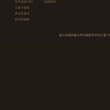
安平追想1661
進階搜尋
工藝大冒險
原住民儀式
原住民服飾
數位典藏與數位學習國家型科技計畫 Taiwan e-Le