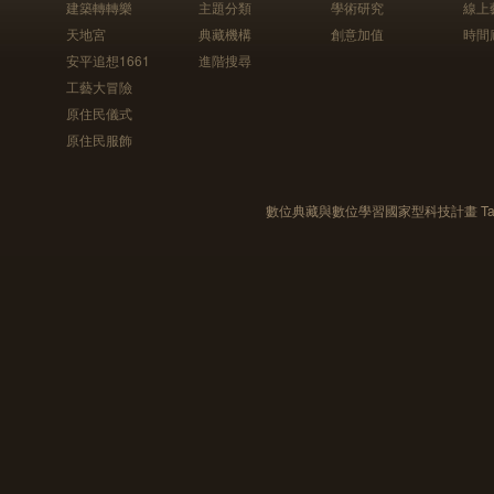
建築轉轉樂
主題分類
學術研究
線上
天地宮
典藏機構
創意加值
時間
安平追想1661
進階搜尋
工藝大冒險
原住民儀式
原住民服飾
數位典藏與數位學習國家型科技計畫 Taiwan e-Le