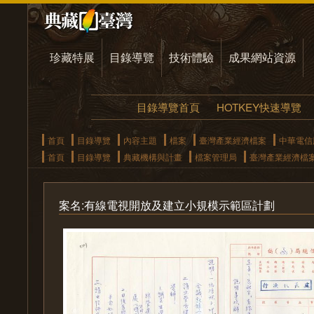
珍藏特展
目錄導覽
技術體驗
成果網站資源
目錄導覽首頁
HOTKEY快速導覽
首頁
目錄導覽
內容主題
檔案
臺灣產業經濟檔案
中華電信
首頁
目錄導覽
典藏機構與計畫
檔案管理局
臺灣產業經濟檔
案名:有線電視開放及建立小規模示範區計劃