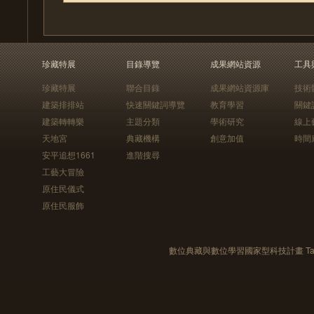
珍藏特展
目錄導覽
成果網站資源
工具
珍藏特展
聯合目錄
成果網站資源庫
技術
建築排排站
快速關鍵詞導覽
教育學習
關鍵
建築轉轉樂
主題分類
學術研究
線上
天地宮
典藏機構
創意加值
時間
安平追想1661
進階搜尋
工藝大冒險
原住民儀式
原住民服飾
數位典藏與數位學習國家型科技計畫 Taiwan e-Le