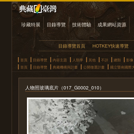
珍藏特展
目錄導覽
技術體驗
成果網站資源
目錄導覽首頁
HOTKEY快速導覽
首頁
目錄導覽
內容主題
人類學
其他
不詳
總類
影像
首頁
目錄導覽
典藏機構與計畫
公開徵選計畫
國立暨南國際
人物照玻璃底片（017_G0002_010）