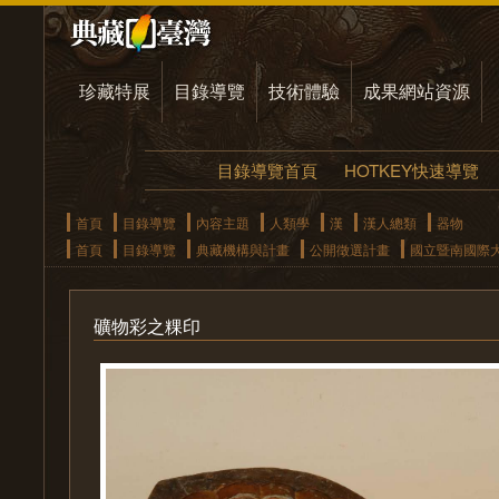
珍藏特展
目錄導覽
技術體驗
成果網站資源
目錄導覽首頁
HOTKEY快速導覽
首頁
目錄導覽
內容主題
人類學
漢
漢人總類
器物
首頁
目錄導覽
典藏機構與計畫
公開徵選計畫
國立暨南國際
礦物彩之粿印