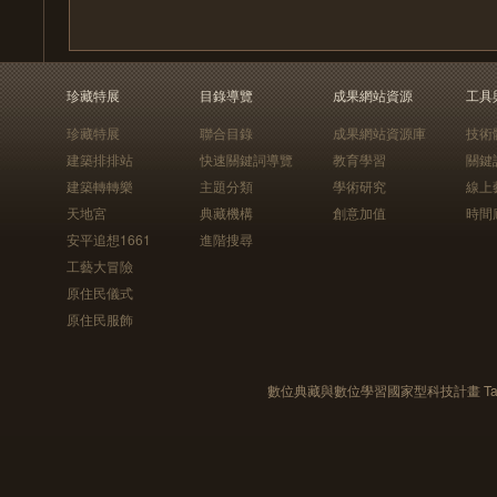
珍藏特展
目錄導覽
成果網站資源
工具
珍藏特展
聯合目錄
成果網站資源庫
技術
建築排排站
快速關鍵詞導覽
教育學習
關鍵
建築轉轉樂
主題分類
學術研究
線上
天地宮
典藏機構
創意加值
時間
安平追想1661
進階搜尋
工藝大冒險
原住民儀式
原住民服飾
數位典藏與數位學習國家型科技計畫 Taiwan e-Le