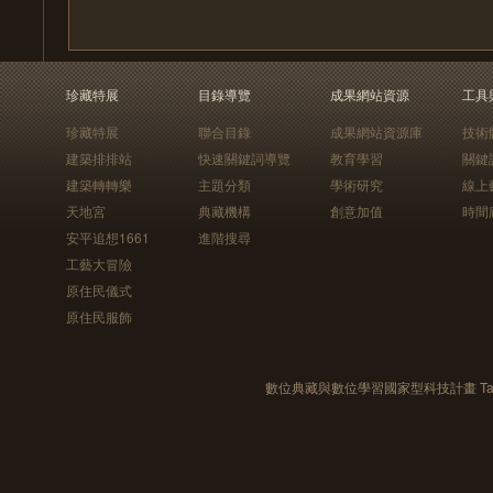
珍藏特展
目錄導覽
成果網站資源
工具
珍藏特展
聯合目錄
成果網站資源庫
技術
建築排排站
快速關鍵詞導覽
教育學習
關鍵
建築轉轉樂
主題分類
學術研究
線上
天地宮
典藏機構
創意加值
時間
安平追想1661
進階搜尋
工藝大冒險
原住民儀式
原住民服飾
數位典藏與數位學習國家型科技計畫 Taiwan e-Le