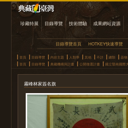
珍藏特展
目錄導覽
技術體驗
成果網站資源
目錄導覽首頁
HOTKEY快速導覽
首頁
目錄導覽
內容主題
人類學
其他
不詳
總類
器物
首頁
目錄導覽
典藏機構與計畫
公開徵選計畫
國立暨南國際
霧峰林家簽名旗