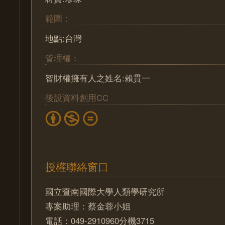
範圍：
地點:台灣
管理權：
智財權擁有人之姓名:賴貫一
後設資料創用CC
授權聯絡窗口
國立暨南國際大學人類學研究所
專案助理：蔡金蓉小姐
電話：049-2910960分機3715