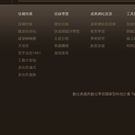
珍藏特展
目錄導覽
成果網站資源
工具
珍藏特展
聯合目錄
成果網站資源庫
技術
建築排排站
快速關鍵詞導覽
教育學習
關鍵
建築轉轉樂
主題分類
學術研究
線上
天地宮
典藏機構
創意加值
時間
安平追想1661
進階搜尋
工藝大冒險
原住民儀式
原住民服飾
數位典藏與數位學習國家型科技計畫 Taiwan e-Le