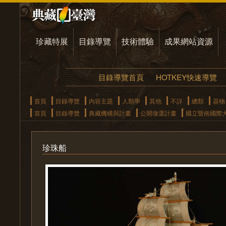
珍藏特展
目錄導覽
技術體驗
成果網站資源
目錄導覽首頁
HOTKEY快速導覽
首頁
目錄導覽
內容主題
人類學
其他
不詳
總類
器物
首頁
目錄導覽
典藏機構與計畫
公開徵選計畫
國立暨南國際
珍珠船