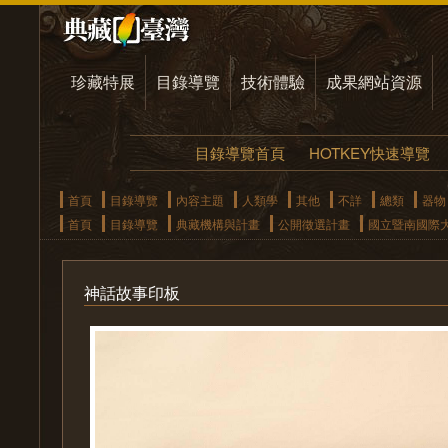
珍藏特展
目錄導覽
技術體驗
成果網站資源
目錄導覽首頁
HOTKEY快速導覽
首頁
目錄導覽
內容主題
人類學
其他
不詳
總類
器物
首頁
目錄導覽
典藏機構與計畫
公開徵選計畫
國立暨南國際
神話故事印板