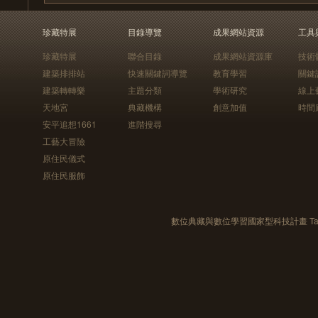
珍藏特展
目錄導覽
成果網站資源
工具
珍藏特展
聯合目錄
成果網站資源庫
技術
建築排排站
快速關鍵詞導覽
教育學習
關鍵
建築轉轉樂
主題分類
學術研究
線上
天地宮
典藏機構
創意加值
時間
安平追想1661
進階搜尋
工藝大冒險
原住民儀式
原住民服飾
數位典藏與數位學習國家型科技計畫 Taiwan e-Le