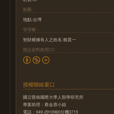
範圍：
地點:台灣
管理權：
智財權擁有人之姓名:賴貫一
後設資料創用CC
授權聯絡窗口
國立暨南國際大學人類學研究所
專案助理：蔡金蓉小姐
電話：049-2910960分機3715