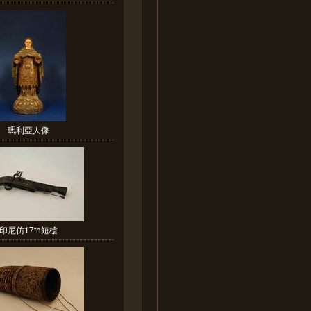
瑪利亞人像
印尼仿17th短槍