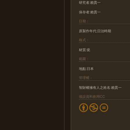
研究者:賴貫一
保存者:賴貫一
日期：
原製作年代:日治時期
格式：
材質:瓷
範圍：
地點:日本
管理權：
智財權擁有人之姓名:賴貫一
後設資料創用CC