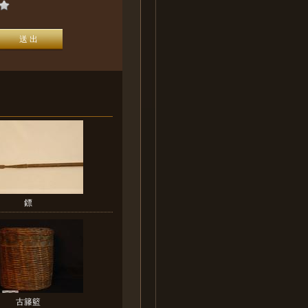
鏢
古籐籃