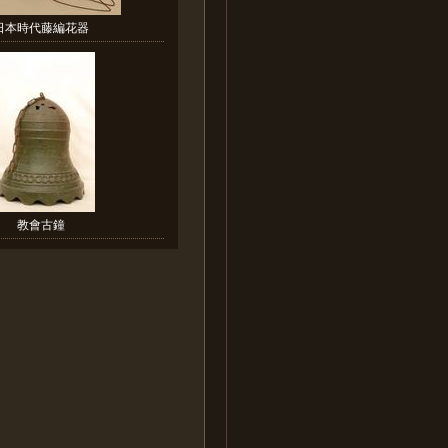
日本時代藤編花器
教會古鐘