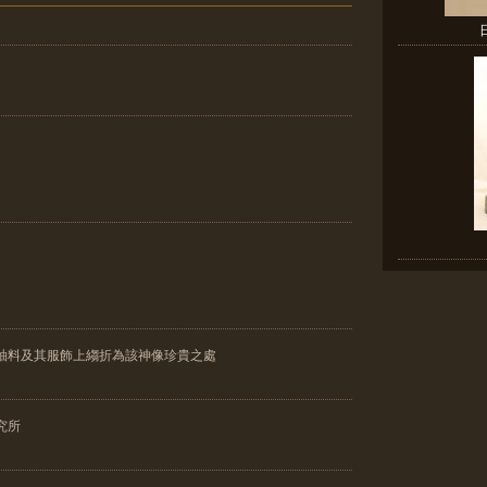
色釉料及其服飾上縐折為該神像珍貴之處
究所