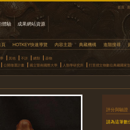
首頁
術體驗
成果網站資源
首頁
HOTKEY快速導覽
內容主題
典藏機構
進階搜尋
學
其他
不詳
總類
器物
公開徵選計畫
國立暨南國際大學
人類學研究所
打里摺文物數位典藏國家
評分與驗證
請為這筆數