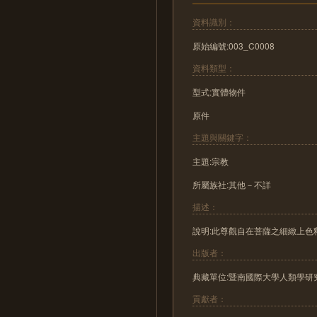
資料識別：
原始編號:003_C0008
資料類型：
型式:實體物件
原件
主題與關鍵字：
主題:宗教
所屬族社:其他－不詳
描述：
說明:此尊觀自在菩薩之細緻上
出版者：
典藏單位:暨南國際大學人類學研
貢獻者：