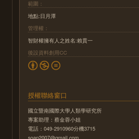
範圍：
地點:日月潭
管理權：
智財權擁有人之姓名:賴貫一
後設資料創用CC
授權聯絡窗口
國立暨南國際大學人類學研究所
專案助理：蔡金蓉小姐
電話：049-2910960分機3715
soan2007@gmail.com