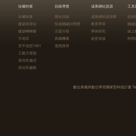
珍藏特展
目錄導覽
成果網站資源
工具
珍藏特展
聯合目錄
成果網站資源庫
技術
建築排排站
快速關鍵詞導覽
教育學習
關鍵
建築轉轉樂
主題分類
學術研究
線上
天地宮
典藏機構
創意加值
時間
安平追想1661
進階搜尋
工藝大冒險
原住民儀式
原住民服飾
數位典藏與數位學習國家型科技計畫 Taiwan e-Le