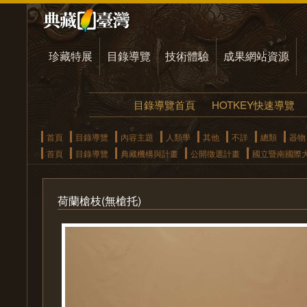
珍藏特展
目錄導覽
技術體驗
成果網站資源
目錄導覽首頁
HOTKEY快速導覽
首頁
目錄導覽
內容主題
人類學
其他
不詳
總類
器物
首頁
目錄導覽
典藏機構與計畫
公開徵選計畫
國立暨南國際
荷蘭槍枝(無槍托)