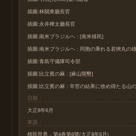
插圖:林關東廳長官
插圖:永井樺太廳長官
插圖:南米ブラジルヘ : [南米移民]
插圖:南米ブラジルヘ : 同胞の乘れる若狹丸の
插圖:青島守備隊司令部
插圖:比立賓の麻 : [麻山開墾]
插圖:比立賓の麻 : 辛苦の結果に收め得たる山
日期：
大正8年6月
來源：
植民世界，第4卷第6號(大正8年6月)