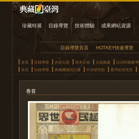
珍藏特展
目錄導覽
技術體驗
成果網站資源
目錄導覽首頁
HOTKEY快速導覽
首頁
目錄導覽
內容主題
善本古籍
古籍圖書
日治時期臺灣
首頁
目錄導覽
典藏機構與計畫
中央研究院
臺灣史研究所
卷首