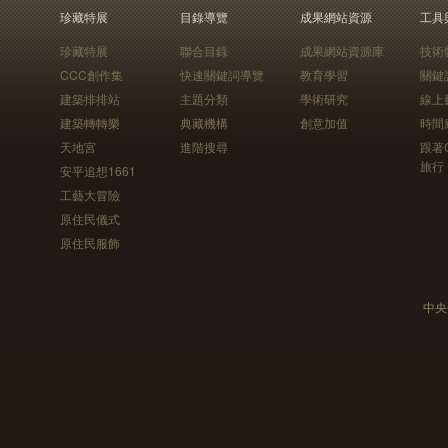
珍藏特展
目錄導覽
成果網站資源
工具
珍藏特展
聯合目錄
成果網站資源庫
技術
CCC創作集
快速關鍵詞導覽
教育學習
關鍵
建築排排站
主題分類
學術研究
線上
建築轉轉樂
典藏機構
創意加值
時間
天地宮
進階搜尋
跟著
旅行
安平追想1661
工藝大冒險
原住民儀式
原住民服飾
中央